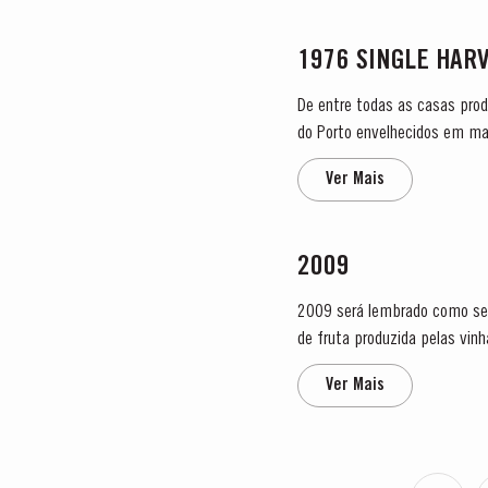
1976 SINGLE HAR
De entre todas as casas prod
do Porto envelhecidos em mad
vinhos do Porto provêm de um
Ver Mais
2009
2009 será lembrado como se
de fruta produzida pelas vi
primeira semana de março. T
Ver Mais