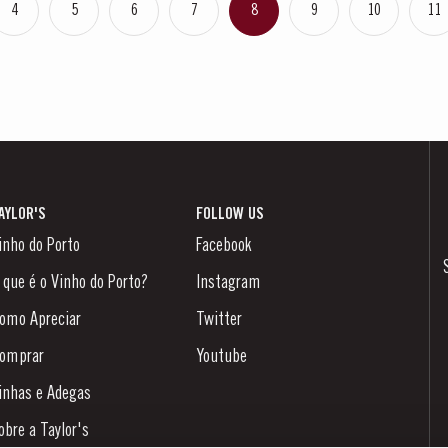
4
5
6
7
8
9
10
11
AYLOR'S
FOLLOW US
inho do Porto
Facebook
 que é o Vinho do Porto?
Instagram
omo Apreciar
Twitter
omprar
Youtube
inhas e Adegas
obre a Taylor's