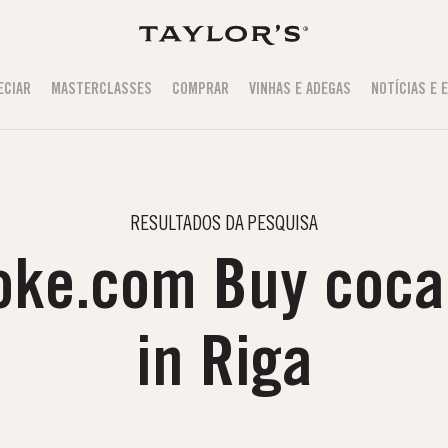
ECIAR
MASTERCLASSES
COMPRAR
VINHAS E ADEGAS
NOTÍCIAS E 
RESULTADOS DA PESQUISA
coke.com Buy coca
S NA TAYLOR'S
gellas, disponível todos os dias às 15h. É necessário fazer reserva.
in Riga