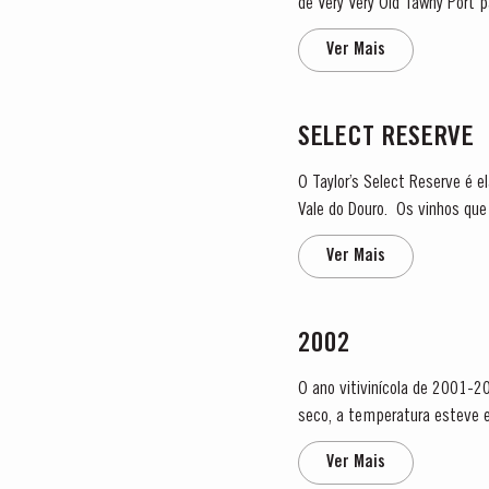
de Very Very Old Tawny Port 
a sua importância na vida naci
Ver Mais
SELECT RESERVE
O Taylor’s Select Reserve é 
Vale do Douro. Os vinhos que compõem o lote são seleccionados pela sua profundidade de cor, intensidade de fruta e paladar
volumoso e firme. Estes vinho
Ver Mais
2002
O ano vitivinícola de 2001-2
seco, a temperatura esteve e
quadra natalícia. Justament
Ver Mais