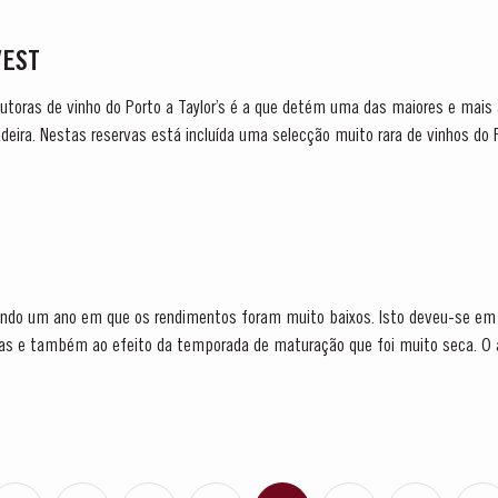
VEST
utoras de vinho do Porto a Taylor’s é a que detém uma das maiores e mais 
eira. Nestas reservas está incluída uma selecção muito rara de vinhos do 
...
ndo um ano em que os rendimentos foram muito baixos. Isto deveu-se em 
nhas e também ao efeito da temporada de maturação que foi muito seca. O
odas as castas mostraram baixa...