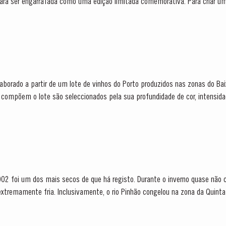
para ser engarrafada como uma edição limitada comemorativa. Para criar u
onal do...
elaborado a partir de um lote de vinhos do Porto produzidos nas zonas do B
s...
002 foi um dos mais secos de que há registo. Durante o inverno quase não 
xtremamente fria. Inclusivamente, o rio Pinhão congelou na zona da Quinta
e...