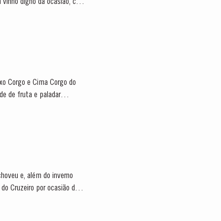
m vinho digno da ocasião, com
aixo Corgo e Cima Corgo do
choveu e, além do inverno
 do Cruzeiro por ocasião da