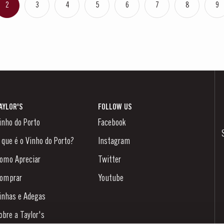
2
3
4
5
6
7
8
9
AYLOR'S
FOLLOW US
inho do Porto
Facebook
 que é o Vinho do Porto?
Instagram
omo Apreciar
Twitter
omprar
Youtube
inhas e Adegas
obre a Taylor's