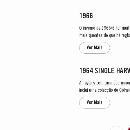
1966
O inverno de 1965/6 foi muit
mais quentes de que há regis
extremamente quente fizeram 
Ver Mais
1964 SINGLE HAR
A Taylor’s tem uma das maior
inclui uma colecção de Colhe
carvalho e apresentam a data 
Ver Mais