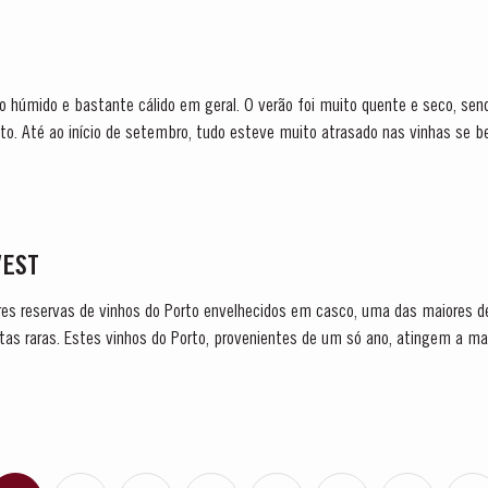
o húmido e bastante cálido em geral. O verão foi muito quente e seco, s
to. Até ao início de setembro, tudo esteve muito atrasado nas vinhas se 
acelerar...
VEST
es reservas de vinhos do Porto envelhecidos em casco, uma das maiores de 
itas raras. Estes vinhos do Porto, provenientes de um só ano, atingem a 
de colheita no...