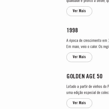
qualidade e pronto a beber, 
Porto Vintage, que é engarra
Ver Mais
1998
A época de crescimento em 1
Em maio, veio o calor. Os regi
início da temporada ter sido l
Ver Mais
GOLDEN AGE 50
Lotado a partir de vinhos do 
uma edição especial de coleccionador lançada em q
do Vale do Douro, onde...
Ver Mais