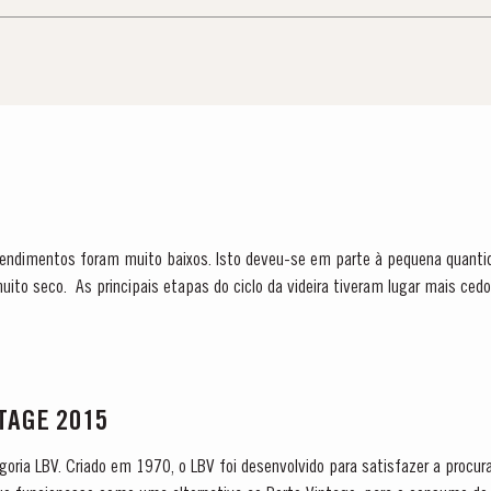
endimentos foram muito baixos. Isto deveu-se em parte à pequena quantid
ar mais cedo do que o habitual, com a
r nos primeiros dias de...
NTAGE 2015
tegoria LBV. Criado em 1970, o LBV foi desenvolvido para satisfazer a procu