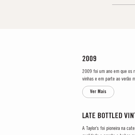
2009
2009 foi um ano em que os r
vinhas e em parte ao verão muito seco. As principais etapas do ciclo da videira tiveram lug
aparição dos rebentos a ocorre
Ver Mais
LATE BOTTLED VI
A Taylor’s foi pioneira na ca