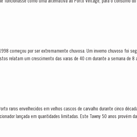
que funcionasse como uma alternativa ao Porto Vintage, para o consumo do 
fado após dois anos em madeira e que...
998 começou por ser extremamente chuvosa. Um inverno chuvoso foi segu
stos relatam um crescimento das varas de 40 cm durante a semana de 8 a 11 de 
ento, as condições...
Porto raros envelhecidos em velhos cascos de carvalho durante cinco década
uantidades limitadas. Este Tawny 50 anos provém das sub-regiões mais a Este