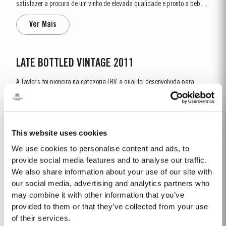
satisfazer a procura de um vinho de elevada qualidade e pronto a beber,
que funcionasse como uma alternativa ao porto vintage, para o consumo
Ver Mais
do dia-a-dia. Contrariamente ao porto vintage, que é engarrafado após
dois anos em madeira e que envelhece na...
LATE BOTTLED VINTAGE 2011
A Taylor’s foi pioneira na categoria LBV, a qual foi desenvolvida para
satisfazer a procura de um vinho de elevada qualidade e pronto a beber,
que funcionasse como uma alternativa ao porto vintage, para o consumo
Ver Mais
do dia-a-dia. Contrariamente ao porto vintage, que é engarrafado após
dois anos em madeira e que envelhece na...
This website uses cookies
We use cookies to personalise content and ads, to
1985
provide social media features and to analyse our traffic.
We also share information about your use of our site with
A colheita de 1985 foi precedida por um inverno excecionalmente frio e
húmido. A aparição dos rebentos deu-se no início de abril e a floração por
our social media, advertising and analytics partners who
volta do final de maio. O verão foi quente em toda a região e a vindima
may combine it with other information that you’ve
Ver Mais
começou a 26 de setembro. Para o fim da vindima era evidente que o...
provided to them or that they’ve collected from your use
of their services.