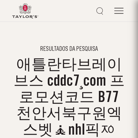
RESULTADOS DA PESQUISA
애틀란타브레이
브스 cddc7¸com 프
로모션코드 B77
천안서북구원엑
스벳🧘nhl픽ᅍ