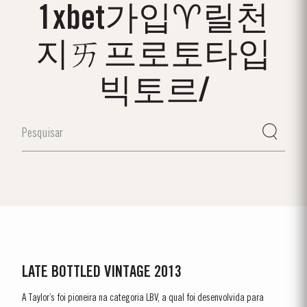
1xbet가입♈릴천
지ㄞ프로토타입
빅토르/
LATE BOTTLED VINTAGE 2013
A Taylor’s foi pioneira na categoria LBV, a qual foi desenvolvida para