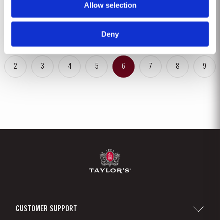
Allow selection
também seco e quente 2004. Devido ao tempo frio e à escassez de água,
Ver Mais
a temporada de crescimento começou mais tarde do que o habitual. Toda
a temporada de crescimento foi...
Deny
2
3
4
5
6
7
8
9
CUSTOMER SUPPORT