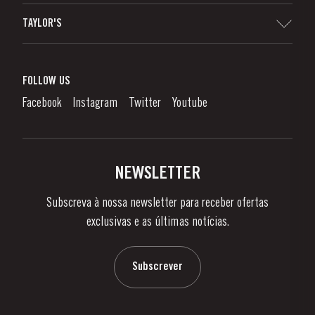
Sitemap
TAYLOR'S
Distribuidores e Retalhistas
Vinho do Porto
Responsabilidade Corporativa
O que é o Vinho do Porto?
FOLLOW US
Canal de Denúncias
Como Apreciar
Facebook
Instagram
Twitter
Youtube
Política de Privacidade
Comprar
Links
Vinhas e Adegas
Contactos
NEWSLETTER
Sobre a Taylor's
Subscreva à nossa newsletter para receber ofertas
Notícias e Eventos
exclusivas e as últimas notícias.
Blog
Contactos
Subscrever