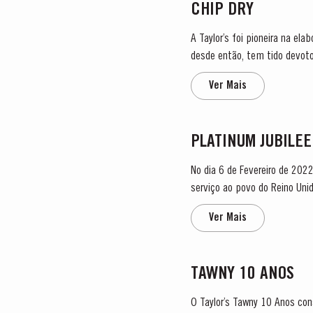
CHIP DRY
A Taylor’s foi pioneira na el
desde então, tem tido devotos seguidores por todo o mundo. O 
secos, produzidos a...
Ver Mais
PLATINUM JUBILEE
No dia 6 de Fevereiro de 2022
serviço ao povo do Reino Unido e à Commonwealth. “Para celebrar este ani
real de fornecedor de Vinho do
Ver Mais
TAWNY 10 ANOS
O Taylor’s Tawny 10 Anos con