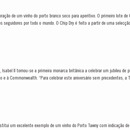
aboração de um vinho do porto branco seco para aperitivo. O primeiro lote d
Chip Dry é feito a partir de uma selecção de vinhos do porto brancos
, Isabel II tornou-se a primeira monarca britânica a celebrar um jubileu de
versário sem precedentes, a Taylor’s, detentora do alvará
...
stitui um excelente exemplo de um vinho do Porto Tawny com indicação de i