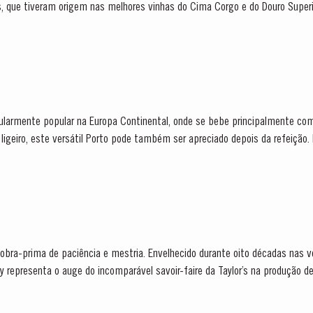
ue tiveram origem nas melhores vinhas do Cima Corgo e do Douro Superior. Os vinhos
adeira de aproximadamente 630 litros de...
icularmente popular na Europa Continental, onde se bebe principalmente com
, este versátil Porto pode também ser apreciado depois da refeição. Notas de Prova O Taylor’s
a obra-prima de paciência e mestria. Envelhecido durante oito décadas nas v
y representa o auge do incomparável savoir-faire da Taylor’s na produção de