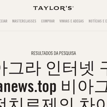
ECIAR
MASTERCLASSES
COMPRAR
VINHAS E ADEGAS
NOTÍCIAS E 
RESULTADOS DA PESQUISA
아그라 인터넷 
//vianews.top 
전치료제의 차이