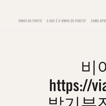
VINHO DO PORTO
O QUE É O VINHO DO PORTO?
COMO APR
비
https:
발기부