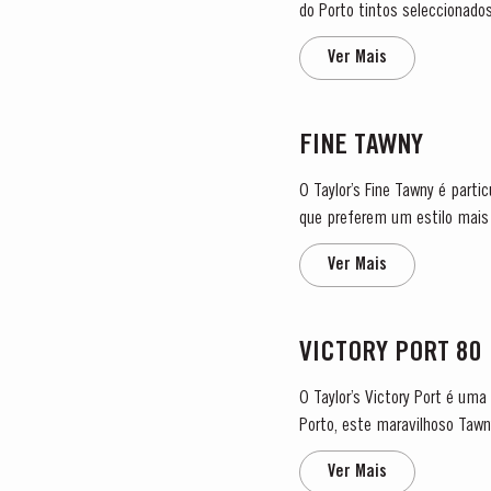
do Porto tintos seleccionados, q
envelhecidos em cascos de m
Ver Mais
FINE TAWNY
O Taylor’s Fine Tawny é part
que preferem um estilo mais ligeiro
Fine Tawny...
Ver Mais
VICTORY PORT 80
O Taylor’s Victory Port é um
Porto, este maravilhoso Tawn
Para criar este vinho...
Ver Mais