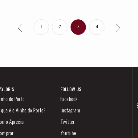
1
2
3
4
AYLOR'S
FOLLOW US
inho do Porto
Facebook
 que é o Vinho do Porto?
Instagram
omo Apreciar
Twitter
omprar
Youtube