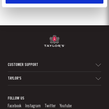
CUSTOMER SUPPORT
Sitemap
TAYLOR'S
Distribuidores e Retalhistas
Vinho do Porto
Responsabilidade Corporativa
O que é o Vinho do Porto?
FOLLOW US
Canal de Denúncias
Como Apreciar
Facebook
Instagram
Twitter
Youtube