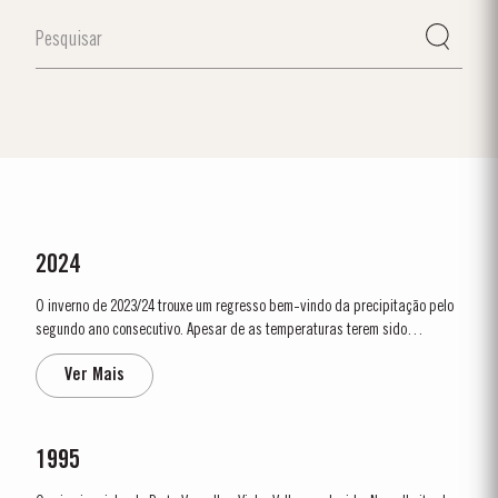
2024
O inverno de 2023/24 trouxe um regresso bem-vindo da precipitação pelo
segundo ano consecutivo. Apesar de as temperaturas terem sido
relativamente amenas, um abrolhamento precoce a 5 de março deu início
Ver Mais
a uma estação antecipada e promissora. A primavera e o início do verão
foram frescos,...
1995