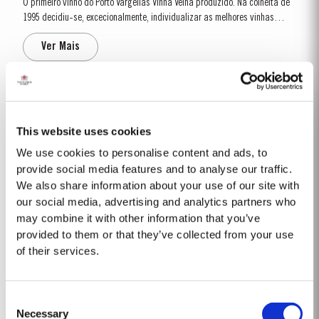
O primeiro vinho do Porto Vargellas Vinha Velha produzido. Na colheita de
1995 decidiu-se, excecionalmente, individualizar as melhores vinhas
destas parcelas da Vinha Velha e vindimar as suas uvas separadamente.
Ver Mais
Este raro vinho representa a quintessência de uma das melhores vinhas
do mundo. Uma atípica primavera quente...
2012
O inverno que precedeu a vindima de 2012 foi muito mais seco e frio do
This website uses cookies
que o normal. O abrolhamento ocorreu na terceira semana de março sob
We use cookies to personalise content and ads, to
condições muito secas. Em abril e maio ocorreram bons níveis de
provide social media features and to analyse our traffic.
Ver Mais
precipitação. No final de maio, as vinhas apresentavam um baixo vigor,
We also share information about your use of our site with
causado pela...
our social media, advertising and analytics partners who
may combine it with other information that you’ve
FINE TAWNY
provided to them or that they’ve collected from your use
of their services.
O Taylor’s Fine Tawny é particularmente popular na Europa Continental,
onde se bebe principalmente como aperitivo. Para aqueles que preferem
um estilo mais ligeiro, este versátil Porto pode também ser apreciado
Ver Mais
Consent
depois da refeição. Notas de Prova O Taylor’s Fine Tawny...
Necessary
Selection