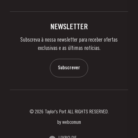
Política de Privacidade
Comprar
Links
Vinhas e Adegas
Contactos
NEWSLETTER
Sobre a Taylor's
Subscreva à nossa newsletter para receber ofertas
Notícias e Eventos
exclusivas e as últimas notícias.
Blog
Contactos
Subscrever
© 2026 Taylor's Port ALL RIGHTS RESERVED.
by
webcomum