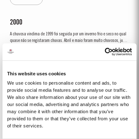
teve lugar sob...
2000
A chuvosa vindima de 1999 foi seguida por um inverno frio e seco no qual
quase não se registaram chuvas. Abril e maio foram muito chuvosos, junho
e julho secos, e a primeira metade de agosto extremamente quente. A
Ver Mais
vindima começou a 20 de setembro. Os vinhos resultantes foram muito
encorpados, com intensa cor e aromas muito...
This website uses cookies
VICTORY PORT 80
We use cookies to personalise content and ads, to
O Taylor’s Victory Port é uma obra-prima de paciência e mestria.
provide social media features and to analyse our traffic.
Envelhecido durante oito décadas nas velhas pipas de vinho do Porto,
We also share information about your use of our site with
este maravilhoso Tawny representa o auge do incomparável savoir-faire
our social media, advertising and analytics partners who
Ver Mais
da Taylor’s na produção de Vinhos do Porto excecionais. Para criar este
may combine it with other information that you’ve
vinho...
provided to them or that they’ve collected from your use
of their services.
TAWNY 10 ANOS