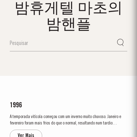
밤휴게텔 마초의
밤핸플
1996
A temporada vitícola começou com um inverno muito chuvoso. Janeiro e
fevereiro foram mais frios do que o normal, resultando num tardio
aparecimento dos rebentos. As condições frescas e chuvosas
Ver Mais
continuaram até justamente antes da floração, a 25 de maio. A floração