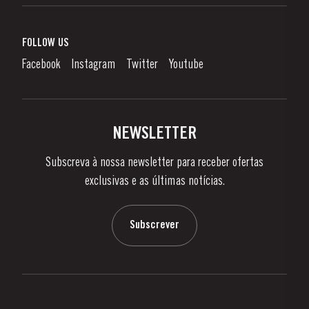
Vinho do Porto
Responsabilidade Corporativa
O que é o Vinho do Porto?
FOLLOW US
Canal de Denúncias
Como Apreciar
Facebook
Instagram
Twitter
Youtube
Política de Privacidade
Comprar
Links
Vinhas e Adegas
Contactos
NEWSLETTER
Sobre a Taylor's
Subscreva à nossa newsletter para receber ofertas
Notícias e Eventos
exclusivas e as últimas notícias.
Blog
Contactos
Subscrever