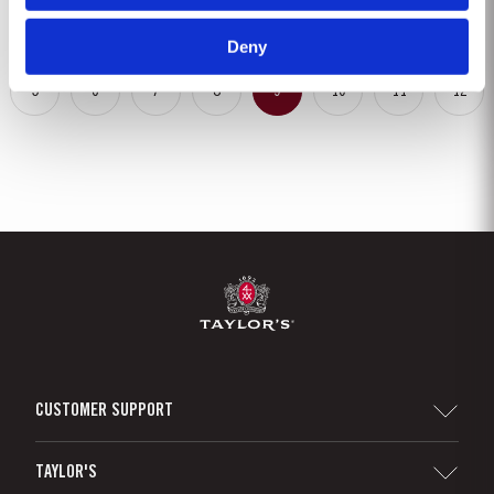
Deny
5
6
7
8
9
10
11
12
CUSTOMER SUPPORT
Sitemap
TAYLOR'S
Distribuidores e Retalhistas