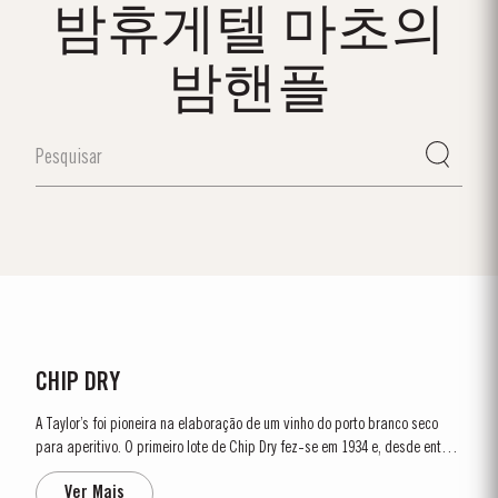
밤휴게텔 마초의
밤핸플
CHIP DRY
A Taylor’s foi pioneira na elaboração de um vinho do porto branco seco
para aperitivo. O primeiro lote de Chip Dry fez-se em 1934 e, desde então,
tem tido devotos seguidores por todo o mundo. O Chip Dry é feito a partir
Ver Mais
de uma selecção de vinhos do porto brancos secos, produzidos a...