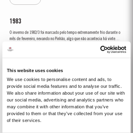
1983
O inverno de 1982/3 foi marcado pelo tempo extremamente frio durante o
mês de fevereiro, nevando no Pinhão, algo que não acontecia há vinte
anos. A floração foi pobre em muitos vinhedos e, em geral, foi um ano
Ver Mais
excecionalmente frio, inclusive durante o mês de agosto. No entanto,
setembro foi...
This website uses cookies
2018
We use cookies to personalise content and ads, to
O ciclo da vinha de 2018 foi incomum e teve um efeito marcante no
provide social media features and to analyse our traffic.
carácter do vinho. O ano anterior foi muito seco e quente e em 15 de
We also share information about your use of our site with
Janeiro quase dois terços do país estava sofrendo com a seca, sendo o
our social media, advertising and analytics partners who
Ver Mais
Vale do Douro uma das áreas mais afectadas. Felizmente, fortes chuvas
may combine it with other information that you’ve
em Março evitaram danos nas vinhas e...
provided to them or that they’ve collected from your use
of their services.
2001