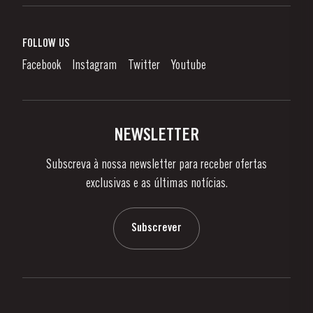
Vinho do Porto
Responsabilidade Corporativa
O que é o Vinho do Porto?
FOLLOW US
Canal de Denúncias
Como Apreciar
Facebook
Instagram
Twitter
Youtube
Política de Privacidade
Comprar
Links
Vinhas e Adegas
Contactos
NEWSLETTER
Sobre a Taylor's
Subscreva à nossa newsletter para receber ofertas
Notícias e Eventos
exclusivas e as últimas notícias.
Blog
Contactos
Subscrever