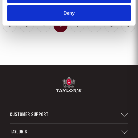
que...
Deny
2
3
4
5
6
7
8
9
CUSTOMER SUPPORT
Sitemap
TAYLOR'S
Distribuidores e Retalhistas