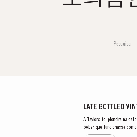
LATE BOTTLED VI
A Taylor’s foi pioneira na ca
beber, que funcionasse como 
engarrafado após dois anos e