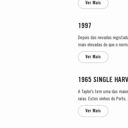
Ver Mais
1997
Depois das nevadas registada
mais elevadas do que o norm
muito boa. O tempo 
Ver Mais
1965 SINGLE HAR
A Taylor’s tem uma das maior
raras. Estes vinhos do Port
colheita no rótulo. Estes mara
Ver Mais