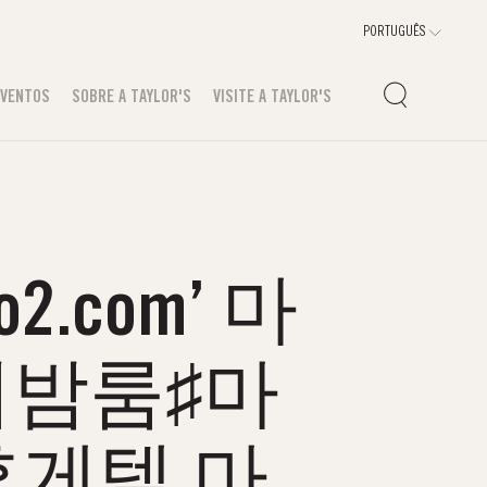
EVENTOS
SOBRE A TAYLOR'S
VISITE A TAYLOR'S
.com’ 마
의밤룸♯마
게텔 마