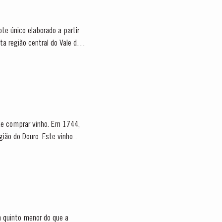
ote único elaborado a partir
ta região central do Vale do
o de comprar vinho. Em 1744,
comprou a Quinta “Lugar das Lages”, perto da Régua, sendo a primeira firma a possuir uma Quinta na região do Douro. Este vinho...
 quinto menor do que a