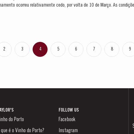
lhamento ocorreu relativamente cedo, por volta de 10 de Março. As condiç
 Abril e Maio estimulou o...
2
3
4
5
6
7
8
9
AYLOR'S
FOLLOW US
inho do Porto
Facebook
 que é o Vinho do Porto?
Instagram