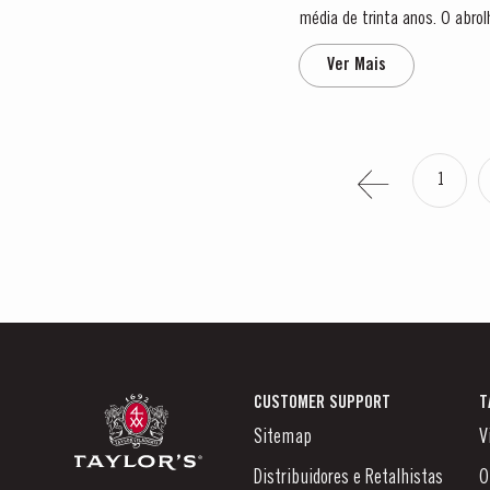
média de trinta anos. O abro
Primavera e o clima quente de
Ver Mais
1
CUSTOMER SUPPORT
T
Sitemap
V
Distribuidores e Retalhistas
O