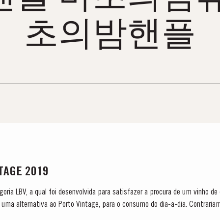
초의밤핸플
NTAGE 2019
tegoria LBV, a qual foi desenvolvida para satisfazer a procura de um vinho de
uma alternativa ao Porto Vintage, para o consumo do dia-a-dia. Contraria
m madeira e que envelhece na...