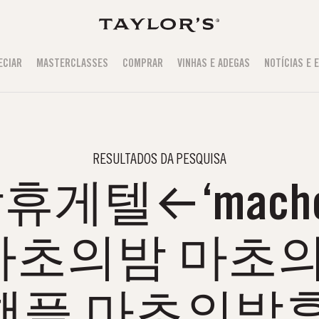
ECIAR
MASTERCLASSES
COMPRAR
VINHAS E ADEGAS
NOTÍCIAS E 
RESULTADOS DA PESQUISA
텔←‘macho2
초의밤 마초
핸플 마초의밤휴