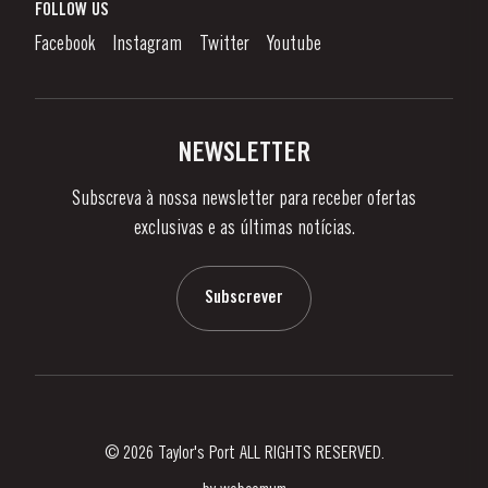
O que é o Vinho do Porto?
FOLLOW US
Canal de Denúncias
Como Apreciar
Facebook
Instagram
Twitter
Youtube
Política de Privacidade
Comprar
Links
Vinhas e Adegas
Contactos
NEWSLETTER
Sobre a Taylor's
Subscreva à nossa newsletter para receber ofertas
Notícias e Eventos
exclusivas e as últimas notícias.
Blog
Contactos
Subscrever
© 2026 Taylor's Port ALL RIGHTS RESERVED.