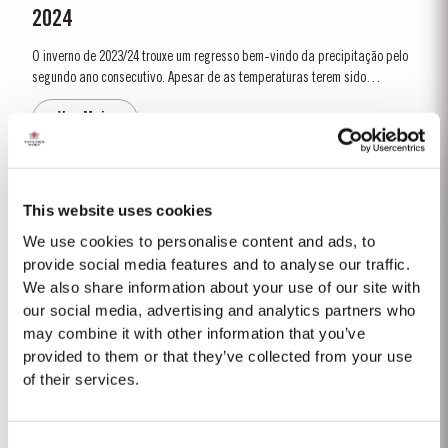
2024
O inverno de 2023/24 trouxe um regresso bem-vindo da precipitação pelo
segundo ano consecutivo. Apesar de as temperaturas terem sido
relativamente amenas, um abrolhamento precoce a 5 de março deu início
Ver Mais
a uma estação antecipada e promissora. A primavera e o início do verão
foram frescos,...
FINE TAWNY
This website uses cookies
O Taylor’s Fine Tawny é particularmente popular na Europa Continental,
We use cookies to personalise content and ads, to
onde se bebe principalmente como aperitivo. Para aqueles que preferem
provide social media features and to analyse our traffic.
um estilo mais ligeiro, este versátil Porto pode também ser apreciado
We also share information about your use of our site with
Ver Mais
depois da refeição. Notas de Prova O Taylor’s Fine Tawny...
our social media, advertising and analytics partners who
may combine it with other information that you’ve
provided to them or that they’ve collected from your use
1969 SINGLE HARVEST
of their services.
De entre todas as casas produtoras de vinho do Porto a Taylor’s é a que
detém uma das maiores e mais antigas reservas de vinhos do Porto
Consent