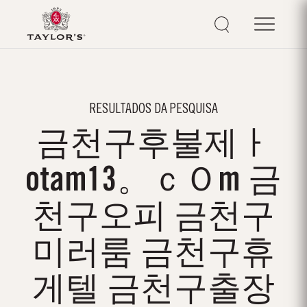
RESULTADOS DA PESQUISA
금천구후불제ㅏ
otam13。ｃＯm 금
천구오피 금천구
미러룸 금천구휴
게텔 금천구출장