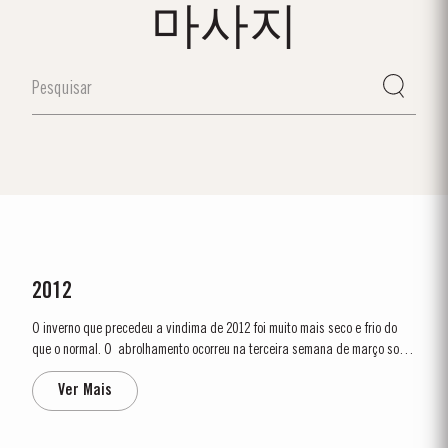
마사지
2012
O inverno que precedeu a vindima de 2012 foi muito mais seco e frio do
que o normal. O abrolhamento ocorreu na terceira semana de março sob
condições muito secas. Em abril e maio ocorreram bons níveis de
Ver Mais
precipitação. No final de maio, as vinhas apresentavam um baixo vigor,
causado pela...