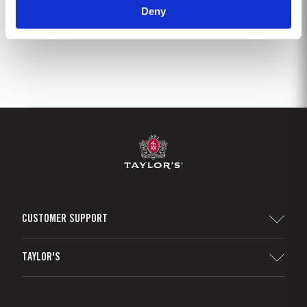
Deny
5
6
7
8
9
10
11
12
CUSTOMER SUPPORT
Sitemap
TAYLOR'S
Distribuidores e Retalhistas
Vinho do Porto
Responsabilidade Corporativa