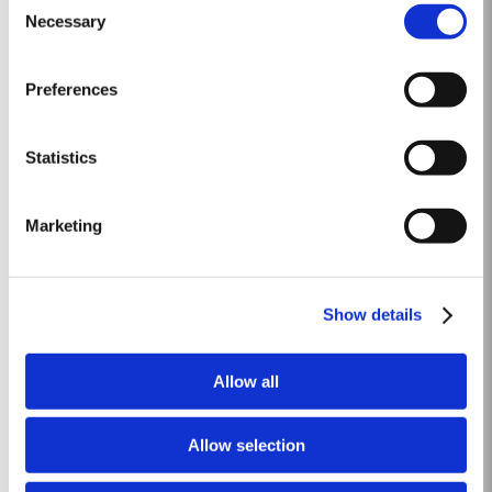
envelhecidos em madeira. Nestas reservas está incluída uma selecção
Necessary
Selection
Ver Mais
muito rara de vinhos do Porto Single Harvest. Estes vinhos do Porto
provêm de...
Preferences
2000
A chuvosa vindima de 1999 foi seguida por um inverno frio e seco no qual
Statistics
quase não se registaram chuvas. Abril e maio foram muito chuvosos, junho
e julho secos, e a primeira metade de agosto extremamente quente. A
Ver Mais
vindima começou a 20 de setembro. Os vinhos resultantes foram muito
Marketing
encorpados, com intensa cor e aromas muito...
LATE BOTTLED VINTAGE 2017
Show details
A Taylor’s foi pioneira na categoria LBV. Criado em 1970, o LBV foi
desenvolvido para satisfazer a procura de um vinho de elevada
Allow all
qualidade e pronto a beber, que funcionasse como uma alternativa ao
Ver Mais
Porto Vintage, para o consumo do dia-a-dia. Contrariamente ao Porto
Vintage, que é engarrafado após dois anos em madeira e que...
Allow selection