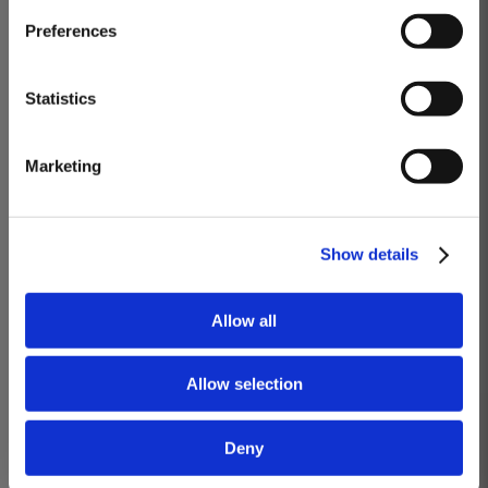
Masterclass do dia: Vargellas, disponível todos os dias às 15h. É
Preferences
necessário fazer reserva.
DESCOBRIR
Statistics
VARGELLAS, ‘THE’ DOURO QUINTA
Marketing
Diariamente às 15h
Os vinhos que irá provar: Quinta de Vargellas Vintage 1988, Quinta de
Vargellas Vintage 1995, Quinta de Vargellas Vintage 2005, Quinta de
Show details
Vargellas Vintage 2019.
Allow all
Reservar
Mais Informações
Allow selection
Deny