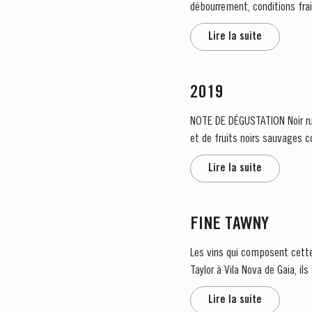
débourrement, conditions frai
temps tourne enfin au beau, fa
Lire la suite
2019
NOTE DE DÉGUSTATION Noir rubis profond avec un liséré rouge pourpre vif. Le nez s'ouvre sur une infusion puissante de baies rouges
et de fruits noirs sauvages 
de tabac...
Lire la suite
FINE TAWNY
Les vins qui composent cette
Taylor à Vila Nova de Gaia, il
Lire la suite