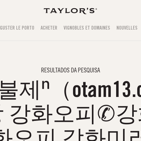
GUSTER LE PORTO
ACHETER
VIGNOBLES ET DOMAINES
NOUVELLES
RESULTADOS DA PESQUISA
제ⁿ（otam13.
 강화오피✆
화오피 강화미