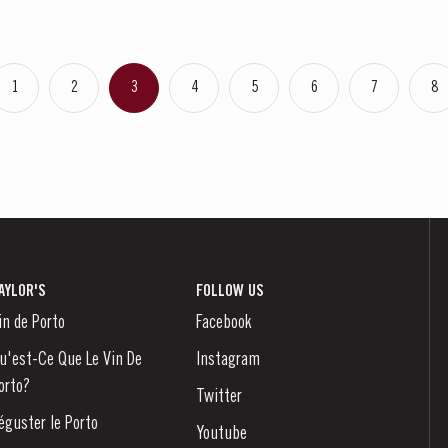
1
2
3
4
5
6
7
8
AYLOR'S
FOLLOW US
in de Porto
Facebook
u'est-Ce Que Le Vin De
Instagram
orto?
Twitter
éguster le Porto
Youtube