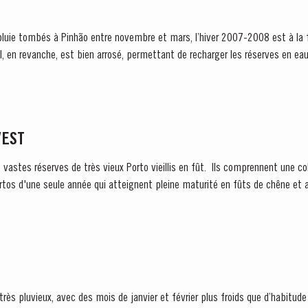
ie tombés à Pinhão entre novembre et mars, l’hiver 2007-2008 est à la fo
il, en revanche, est bien arrosé, permettant de recharger les réserves en ea
VEST
s vastes réserves de très vieux Porto vieillis en fût. Ils comprennent une co
rtos d'une seule année qui atteignent pleine maturité en fûts de chêne et a
ès pluvieux, avec des mois de janvier et février plus froids que d’habitude 