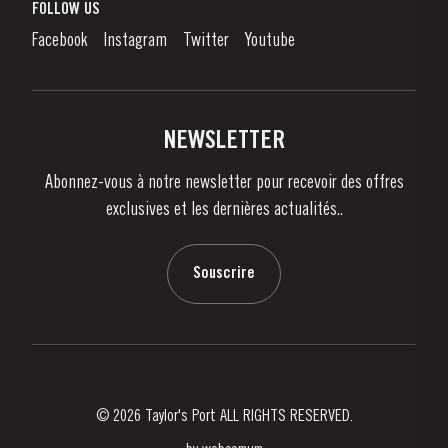
Qu'est-Ce Que Le Vin De Porto?
FOLLOW US
Denunciation Platform
Déguster le Porto
Facebook
Instagram
Twitter
Youtube
Politique de Confidentialité
Acheter
Liens
Vignobles Et Domaines
Contactez-nous
NEWSLETTER
À propos de Taylor's
Abonnez-vous à notre newsletter pour recevoir des offres
Nouvelles
exclusives et les dernières actualités..
Blog
Contactez-nous
Souscrire
© 2026 Taylor's Port ALL RIGHTS RESERVED.