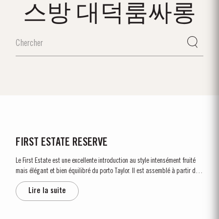
스방 대덕룸싸롱
FIRST ESTATE RESERVE
Le First Estate est une excellente introduction au style intensément fruité
mais élégant et bien équilibré du porto Taylor. Il est assemblé à partir des
jeunes vins rouges de la région de Cima Corgo puis élevé en foudres de
Lire la suite
chêne pendant plusieurs...