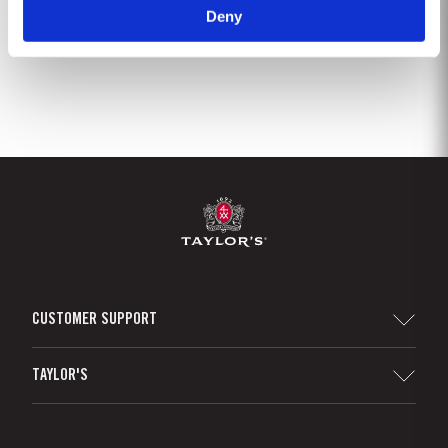
Deny
1
2
3
4
5
6
7
8
CUSTOMER SUPPORT
Sitemap
TAYLOR'S
Distributeurs et détaillants
Vin de Porto
Responsabilité d'Entreprise