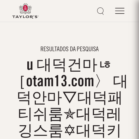
RESULTADOS DA PESQUISA
u 대덕건마ㄶ
［otam13.com〉 대
덕안마▽대덕패
티쉬룸✯대덕레
깅스룸✡대덕키