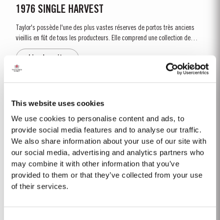
1976 SINGLE HARVEST
Taylor's possède l'une des plus vastes réserves de portos très anciens
vieillis en fût de tous les producteurs. Elle comprend une collection de
Single Harvest rares. Il s'agit de portos issus d'une seule année, vieillis à
Lire la suite
pleine maturité dans des fûts de chêne vieillis...
1965 SINGLE HARVEST
This website uses cookies
Ce rare porto «tawny», issu d’une seule récolte, a été élevé en vieux fûts
We use cookies to personalise content and ads, to
de chêne au long de cinq décennies dans les chais de Taylor à Porto. Sa
provide social media features and to analyse our traffic.
robe consiste en un joli noyau de couleur fauve entourée d’une auréole
We also share information about your use of our site with
Lire la suite
ambrée aux...
our social media, advertising and analytics partners who
may combine it with other information that you’ve
provided to them or that they’ve collected from your use
LATE BOTTLED VINTAGE 2015
of their services.
Taylor’s a été pionnier de la catégorie LBV, développé pour satisfaire la
demande du « prêt à boire » de haute qualité, et en alternative au Porto
Consent