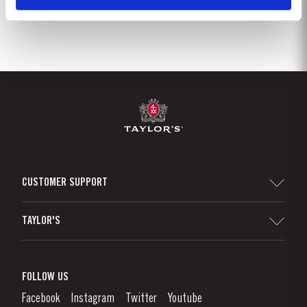
CUSTOMER SUPPORT
Sitemap
TAYLOR'S
Distributeurs et détaillants
Vin de Porto
Responsabilité d'Entreprise
Qu'est-Ce Que Le Vin De Porto?
FOLLOW US
Denunciation Platform
Déguster le Porto
Facebook
Instagram
Twitter
Youtube