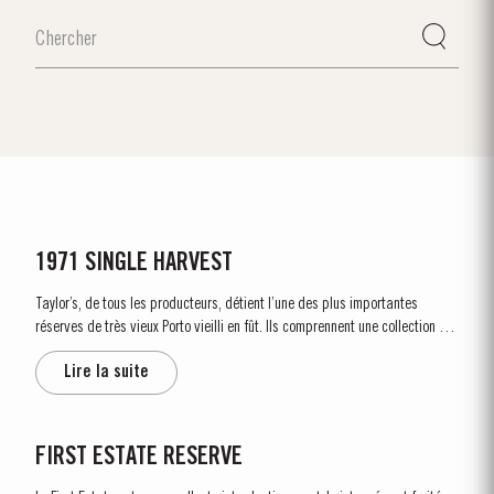
1971 SINGLE HARVEST
Taylor’s, de tous les producteurs, détient l’une des plus importantes
réserves de très vieux Porto vieilli en fût. Ils comprennent une collection de
vins rares d’une seule récolte. Ce sont des Portos d'une seule année qui
Lire la suite
vieillissent jusqu'à maturité...
FIRST ESTATE RESERVE