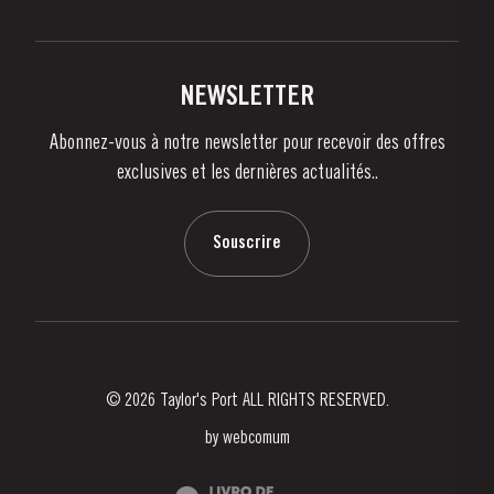
Politique de Confidentialité
Acheter
Liens
Vignobles Et Domaines
Contactez-nous
NEWSLETTER
À propos de Taylor's
Abonnez-vous à notre newsletter pour recevoir des offres
Nouvelles
exclusives et les dernières actualités..
Blog
Contactez-nous
Souscrire
© 2026 Taylor's Port ALL RIGHTS RESERVED.
by
webcomum