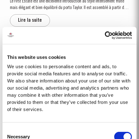
Le First Estate est une excellente introduction au style intensément fruité
mais élégant et bien équilibré du porto Taylor. Il est assemblé à partir des
jeunes vins rouges de la région de Cima Corgo puis élevé en foudres de
Lire la suite
chêne pendant plusieurs...
1976 SINGLE HARVEST
Taylor's possède l'une des plus vastes réserves de portos très anciens
This website uses cookies
vieillis en fût de tous les producteurs. Elle comprend une collection de
We use cookies to personalise content and ads, to
Single Harvest rares. Il s'agit de portos issus d'une seule année, vieillis à
provide social media features and to analyse our traffic.
Lire la suite
pleine maturité dans des fûts de chêne vieillis...
We also share information about your use of our site with
our social media, advertising and analytics partners who
may combine it with other information that you’ve
1965 SINGLE HARVEST
provided to them or that they’ve collected from your use
of their services.
Ce rare porto «tawny», issu d’une seule récolte, a été élevé en vieux fûts
de chêne au long de cinq décennies dans les chais de Taylor à Porto. Sa
robe consiste en un joli noyau de couleur fauve entourée d’une auréole
Lire la suite
Consent
ambrée aux...
Necessary
Selection