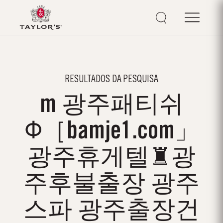
RESULTADOS DA PESQUISA
m 광주패티쉬
Φ［bamje1.com」
광주휴게텔♜광
주후불출장 광주
스파 광주출장건