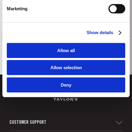
mars, avec deux semaines de retard sur la moyenne. Avril et mai sont très
Lire la suite
arrosés, pluies providentielles étant donné...
Marketing
Show details
1
2
3
4
5
6
7
8
Allow all
Allow selection
Deny
CUSTOMER SUPPORT