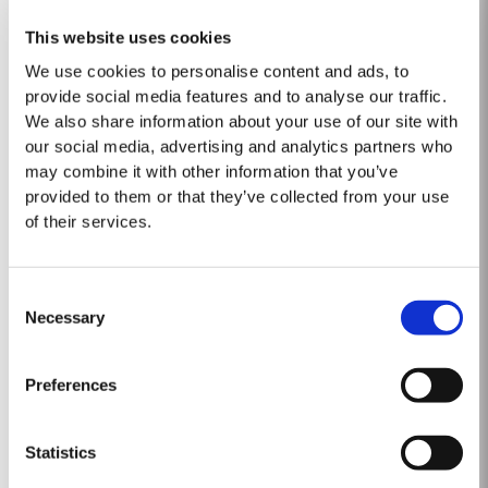
2016
This website uses cookies
Les conditions climatiques pendant les saisons de croissance et de
We use cookies to personalise content and ads, to
maturation ont eu un effet décisif sur le caractère des vins de 2016, avec
provide social media features and to analyse our traffic.
leur élégance, leur raffinement, leur acidité vive et leurs tanins
We also share information about your use of our site with
Lire la suite
magnifiques. Le printemps a été exceptionnellement humide, avec de
our social media, advertising and analytics partners who
fortes pluies et des...
may combine it with other information that you’ve
provided to them or that they’ve collected from your use
1971 SINGLE HARVEST
of their services.
Taylor’s, de tous les producteurs, détient l’une des plus importantes
réserves de très vieux Porto vieilli en fût. Ils comprennent une collection de
Consent
vins rares d’une seule récolte. Ce sont des Portos d'une seule année qui
Necessary
Selection
Lire la suite
vieillissent jusqu'à maturité...
Preferences
1999
Après un millésime 98 pluvieux, l’année 99 commence par un hiver froid et
Statistics
sec, avec très peu de pluie. Du coup, le débourrement se fait vers la mi-