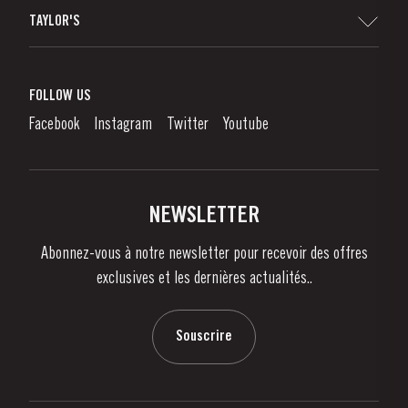
Sitemap
TAYLOR'S
Distributeurs et détaillants
Vin de Porto
Responsabilité d'Entreprise
Qu'est-Ce Que Le Vin De Porto?
FOLLOW US
Denunciation Platform
Déguster le Porto
Facebook
Instagram
Twitter
Youtube
Politique de Confidentialité
Acheter
Liens
Vignobles Et Domaines
Contactez-nous
NEWSLETTER
À propos de Taylor's
Abonnez-vous à notre newsletter pour recevoir des offres
Nouvelles
exclusives et les dernières actualités..
Blog
Contactez-nous
Souscrire