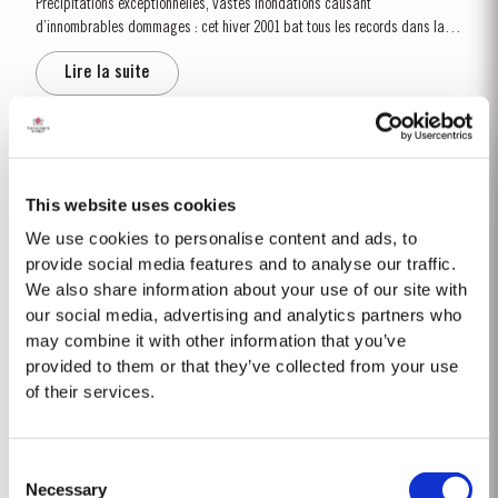
Précipitations exceptionnelles, vastes inondations causant
d’innombrables dommages : cet hiver 2001 bat tous les records dans la
vallée du Douro. Ce n’est qu’à partir d’avril que le temps se stabilise.
Lire la suite
L’été s’avère pour sa part chaud, mais...
2015
L'hiver précédant la récolte de 2015 était exceptionnellement sec. Les
This website uses cookies
précipitations dans les mois d'hiver ne représentaient qu'environ les deux
We use cookies to personalise content and ads, to
tiers de la moyenne de dix ans, mais il y avait heureusement assez de
provide social media features and to analyse our traffic.
Lire la suite
précipitations en octobre et en novembre afin de s'assurer que les...
We also share information about your use of our site with
our social media, advertising and analytics partners who
may combine it with other information that you’ve
1900-60
provided to them or that they’ve collected from your use
of their services.
1900 Millésime abondant, déclaré par presque toutes les maisons, avec
un beau fruit produisant des vins de porto délicats et harmonieux. Les
vendanges commencent le 1er octobre, plus tard que d’habitude, suite à
Lire la suite
Consent
plusieurs jours de pluie avant une météo calée au beau fixe. «...
Necessary
Selection