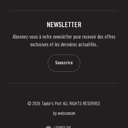
Politique de Confidentialité
Acheter
Liens
Vignobles Et Domaines
Contactez-nous
NEWSLETTER
À propos de Taylor's
Abonnez-vous à notre newsletter pour recevoir des offres
Nouvelles
exclusives et les dernières actualités..
Blog
Contactez-nous
Souscrire
© 2026 Taylor's Port ALL RIGHTS RESERVED.
by
webcomum