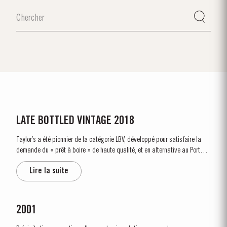
LATE BOTTLED VINTAGE 2018
Taylor’s a été pionnier de la catégorie LBV, développé pour satisfaire la
demande du « prêt à boire » de haute qualité, et en alternative au Porto
Vintage, pour consommation quotidienne. Contrairement au Porto Vintage,
Lire la suite
qui est mis en bouteille après deux ans sous...
2001