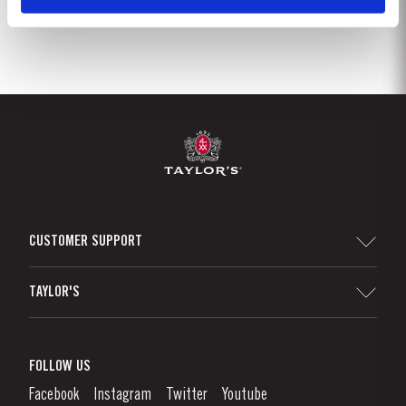
CUSTOMER SUPPORT
Sitemap
TAYLOR'S
Distributeurs et détaillants
Vin de Porto
Responsabilité d'Entreprise
Qu'est-Ce Que Le Vin De Porto?
FOLLOW US
Denunciation Platform
Déguster le Porto
Facebook
Instagram
Twitter
Youtube