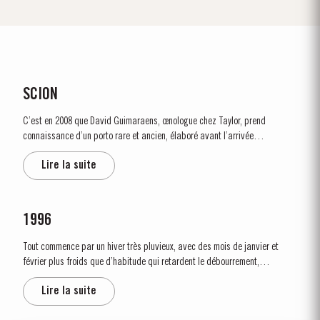
SCION
C’est en 2008 que David Guimaraens, œnologue chez Taylor, prend
connaissance d’un porto rare et ancien, élaboré avant l’arrivée
dévastatrice du phylloxera dans la Vallée du Douro au milieu du 19e siècle.
Lire la suite
Datant d’il y a plus de 150 ans, ce legs précieux appartenait...
1996
Tout commence par un hiver très pluvieux, avec des mois de janvier et
février plus froids que d’habitude qui retardent le débourrement,
conditions fraiches et humides qui persistent tout au long du printemps.
Lire la suite
La floraison a lieu dès le 25 mai quand le temps tourne enfin au beau,
favorisant une jolie sortie...