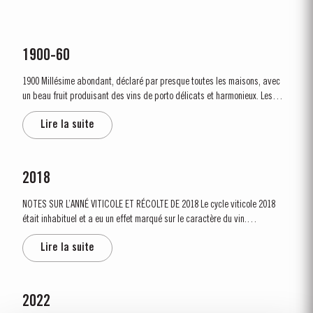
1900-60
1900 Millésime abondant, déclaré par presque toutes les maisons, avec
un beau fruit produisant des vins de porto délicats et harmonieux. Les
vendanges commencent le 1er octobre, plus tard que d’habitude, suite à
Lire la suite
plusieurs jours de pluie avant une météo calée au beau fixe. «...
2018
NOTES SUR L’ANNÉ VITICOLE ET RÉCOLTE DE 2018 Le cycle viticole 2018
était inhabituel et a eu un effet marqué sur le caractère du vin.
L'année précédente avait été très sèche et chaude et au 15 janvier, près
Lire la suite
des deux tiers du pays...
2022