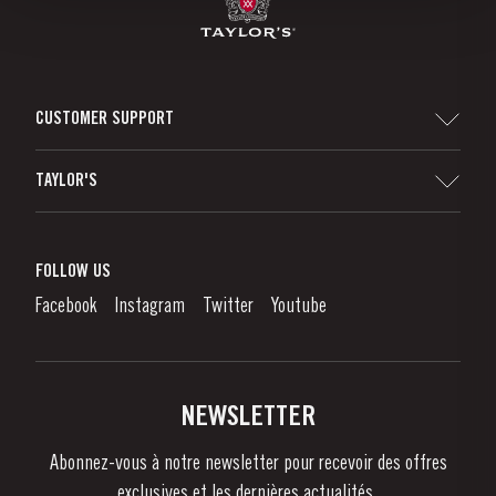
CUSTOMER SUPPORT
Sitemap
TAYLOR'S
Distributeurs et détaillants
Vin de Porto
Responsabilité d'Entreprise
Qu'est-Ce Que Le Vin De Porto?
FOLLOW US
Denunciation Platform
Déguster le Porto
Facebook
Instagram
Twitter
Youtube
Politique de Confidentialité
Acheter
Liens
Vignobles Et Domaines
Contactez-nous
NEWSLETTER
À propos de Taylor's
Abonnez-vous à notre newsletter pour recevoir des offres
Nouvelles
exclusives et les dernières actualités..