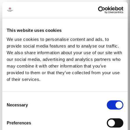
NOTE DE DÉGUSTATION Noir violet foncé avec un bord magenta étroit. Nez
exubérant, puissant, frais de cassis et de cerise. Finesse, élégance et
équilibre avec une poussée linéaire de fruits des bois, des notes de prune
Lire la suite
et une touche d'agrumes et de coing. À ce...
This website uses cookies
We use cookies to personalise content and ads, to
1863 SINGLE HARVEST
provide social media features and to analyse our traffic.
We also share information about your use of our site with
Le Taylor’s Tawny Millésimé de 1863, provenant de la collection de la
our social media, advertising and analytics partners who
maison de rares et précieux Porto vieillis en fûts, représente une pièce
may combine it with other information that you’ve
unique dans l'histoire du vin. Comme une capsule de temps, il offre un
provided to them or that they’ve collected from your use
Lire la suite
aperçu fascinant dans un passé lointain. La récolte de...
of their services.
2016
Consent
Necessary
Selection
Les conditions climatiques pendant les saisons de croissance et de
maturation ont eu un effet décisif sur le caractère des vins de 2016, avec
leur élégance, leur raffinement, leur acidité vive et leurs tanins
Preferences
Lire la suite
magnifiques. Le printemps a été exceptionnellement humide, avec de