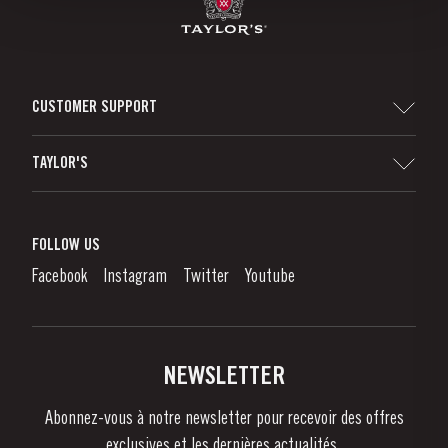
CUSTOMER SUPPORT
Sitemap
TAYLOR'S
Distributeurs et détaillants
Vin de Porto
Responsabilité d'Entreprise
Qu'est-Ce Que Le Vin De Porto?
FOLLOW US
Denunciation Platform
Déguster le Porto
Facebook
Instagram
Twitter
Youtube
Politique de Confidentialité
Acheter
Liens
Vignobles Et Domaines
Contactez-nous
NEWSLETTER
À propos de Taylor's
Abonnez-vous à notre newsletter pour recevoir des offres
Nouvelles
exclusives et les dernières actualités..