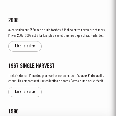
2008
Avec seulement 258mm de pluie tombés à Pinhão entre novembre et mars,
l’hiver 2007-2008 est à la fois plus sec et plus froid que d’habitude. Le
mois d’avril, en revanche, est bien arrosé, permettant de recharger les
Lire la suite
réserves en eau du sol. Le temps reste pluvieux et froid pendant la...
1967 SINGLE HARVEST
Taylor’s détient l'une des plus vastes réserves de très vieux Porto vieillis
en fût. Ils comprennent une collection de rares Portos d’une seule récolte.
Ce sont des Portos d'une seule année qui atteignent pleine maturité en
Lire la suite
fûts de chêne et affichent...
1996