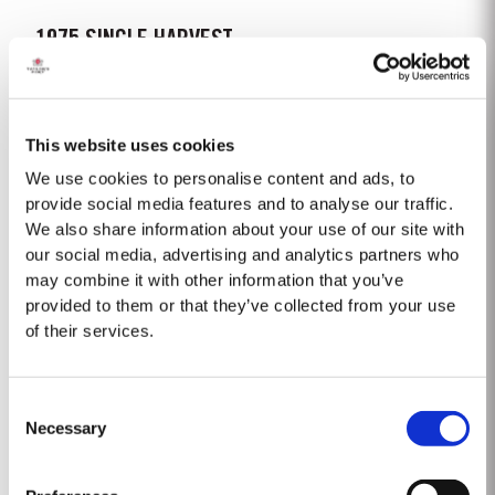
1975 SINGLE HARVEST
Taylor's est fier de présenter le Porto Single Harvest 1975, le dernier né de
notre prestigieuse collection de Portos Single Harvest âgés de 50 ans.
Vieilli dans des fûts de chêne vieillis pendant cinq décennies, cette édition
This website uses cookies
Lire la suite
limitée incarne l'engagement de Taylor's envers...
We use cookies to personalise content and ads, to
provide social media features and to analyse our traffic.
We also share information about your use of our site with
1985
our social media, advertising and analytics partners who
La cuvée 1985 est précédée d’un hiver particulièrement sec et froid. Le
may combine it with other information that you’ve
débourrement a lieu dès le début d’avril, suivi de la floraison vers la fin du
provided to them or that they’ve collected from your use
mois de mai. Après un été globalement chaud, les vendanges débutent le
of their services.
Lire la suite
26 septembre et font...
Consent
2011
Necessary
Selection
Après un hiver plus froid et pluvieux que la moyenne depuis 30 ans, le
débourrement intervient à date normale vers la mi-mars. Le mois d’avril,