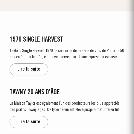
1970 SINGLE HARVEST
Taylor’s Single Harvest 1970, le septième de la série de vins de Porto de 50
ans en édition limitée, est un vin merveilleux et une expression exquise de
l'art du vieillissement en bois, que Taylor’s a affiné au long des siècles.
Lire la suite
Ces vins extraordinaires vieillissent gracieusement dans...
TAWNY 20 ANS D’ÂGE
La Maison Taylor est également l’un des producteurs les plus appréciés
des portos Tawny âgés. Ce type de vin est élevé jusqu’à maturité en fûts
de chêne avinés d’une capacité d’environ 630 litres. C’est au cours de ce
Lire la suite
long...