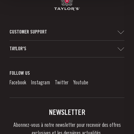
CUSTOMER SUPPORT
Sitemap
TAYLOR'S
Distributeurs et détaillants
Vin de Porto
Responsabilité d'Entreprise
Qu'est-Ce Que Le Vin De Porto?
FOLLOW US
Denunciation Platform
Déguster le Porto
Facebook
Instagram
Twitter
Youtube
Politique de Confidentialité
Acheter
Liens
Vignobles Et Domaines
Contactez-nous
NEWSLETTER
À propos de Taylor's
Abonnez-vous à notre newsletter pour recevoir des offres
Nouvelles
exclusives et les dernières actualités..