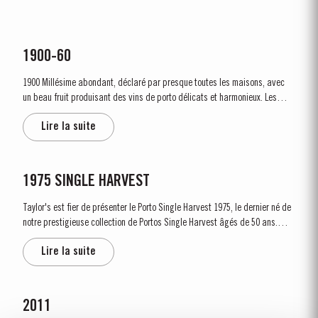
1900-60
1900 Millésime abondant, déclaré par presque toutes les maisons, avec
un beau fruit produisant des vins de porto délicats et harmonieux. Les
vendanges commencent le 1er octobre, plus tard que d’habitude, suite à
Lire la suite
plusieurs jours de pluie avant une météo calée au beau fixe. «...
1975 SINGLE HARVEST
Taylor's est fier de présenter le Porto Single Harvest 1975, le dernier né de
notre prestigieuse collection de Portos Single Harvest âgés de 50 ans.
Vieilli dans des fûts de chêne vieillis pendant cinq décennies, cette édition
Lire la suite
limitée incarne l'engagement de Taylor's envers...
2011