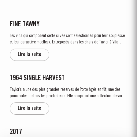
FINE TAWNY
Les vins qui composent cette cuvée sont sélectionnés pour leur souplesse
et leur caractère moelleux. Entreposés dans les chais de Taylor à Vila
Nova de Gaia, ils subissent d’abord un élevage en fûts de chêne qui peut
Lire la suite
aller jusqu’à trois ans. L’assemblage...
1964 SINGLE HARVEST
Taylor’s a une des plus grandes réserves de Porto âgés en fût, une des
principales de tous les producteurs. Elle comprend une collection de vins
millésimés rares. Ces Vins de Porto, d'une seule année atteignent la
Lire la suite
maturité dans de vieux fûts de chêne et la date de...
2017