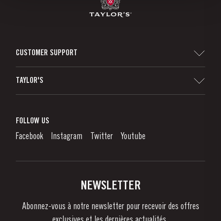
CUSTOMER SUPPORT
Sitemap
TAYLOR'S
Distributeurs et détaillants
Vin de Porto
Responsabilité d'Entreprise
Qu'est-Ce Que Le Vin De Porto?
FOLLOW US
Denunciation Platform
Déguster le Porto
Facebook
Instagram
Twitter
Youtube
Politique de Confidentialité
Acheter
Liens
Vignobles Et Domaines
Contactez-nous
NEWSLETTER
À propos de Taylor's
Abonnez-vous à notre newsletter pour recevoir des offres
Nouvelles
exclusives et les dernières actualités..