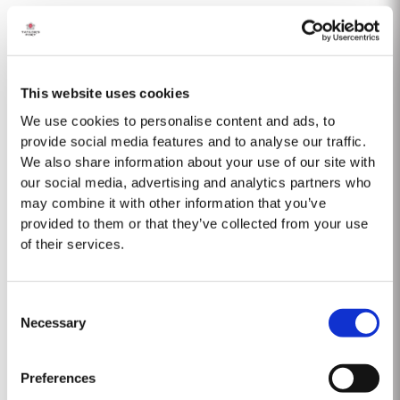
Faisant suite à une année 2016 pluvieuse, l’année commença sous des
conditions hivernales de froid sec, avec une pluviométrie cinq fois
supérieure à la moyenne trentenaire. Le débourrement fut relativement
Lire la suite
précoce: aux alentours du 10 mars. La sécheresse se...
This website uses cookies
We use cookies to personalise content and ads, to
LATE BOTTLED VINTAGE 2019
provide social media features and to analyse our traffic.
We also share information about your use of our site with
Taylor’s a été pionnier de la catégorie LBV, développé pour satisfaire la
our social media, advertising and analytics partners who
demande du « prêt à boire » de haute qualité, et en alternative au Porto
may combine it with other information that you’ve
Vintage, pour consommation quotidienne. Contrairement au Porto Vintage,
provided to them or that they’ve collected from your use
Lire la suite
qui est mis en bouteille après deux ans sous...
of their services.
TAWNY 30 ANS D’ÂGE
Consent
Necessary
Selection
Taylor est l’une des très rares Maisons à encore produire un porto yawny
30 ans d’âge. Des portos rouges sélectionnés, issus des régions à l’est de
la Vallée du Douro, dont les propres vignobles de Taylor, sont élevés en
Preferences
Lire la suite
fûts de chêne avinés...