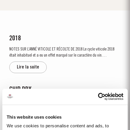
2018
NOTES SUR L’ANNÉ VITICOLE ET RÉCOLTE DE 2018 Le cycle viticole 2018
était inhabituel et a eu un effet marqué sur le caractère du vin.
L'année précédente avait été très sèche et chaude et au 15 janvier, près
Lire la suite
des deux tiers du pays...
CHIP DRY
Le Chip Dry constitue également la base idéale d’une boisson estivale
originale et rafraichissante. Dans un long verre, verser une mesure de Chip
Dry et deux mesures de Schweppes bien frais, mélanger le tout et garnir
This website uses cookies
Lire la suite
de quelques feuilles de menthe ou d’un zeste de citron. C’est en 1934 que
Taylor...
We use cookies to personalise content and ads, to