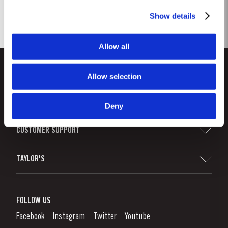
Show details
Allow all
Allow selection
Deny
CUSTOMER SUPPORT
Sitemap
TAYLOR'S
Distributeurs et détaillants
Vin de Porto
Responsabilité d'Entreprise
Qu'est-Ce Que Le Vin De Porto?
FOLLOW US
Denunciation Platform
Déguster le Porto
Facebook
Instagram
Twitter
Youtube
Politique de Confidentialité