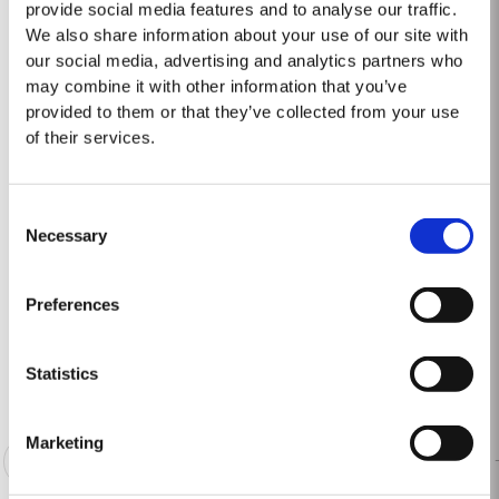
provide social media features and to analyse our traffic.
We also share information about your use of our site with
2022
our social media, advertising and analytics partners who
NOTE DE DÉGUSTATION Noir violet foncé avec un bord magenta étroit. Nez
may combine it with other information that you’ve
exubérant, puissant, frais de cassis et de cerise. Finesse, élégance et
provided to them or that they’ve collected from your use
équilibre avec une poussée linéaire de fruits des bois, des notes de prune
of their services.
Lire la suite
et une touche d'agrumes et de coing. À ce...
Consent
1863 SINGLE HARVEST
Necessary
Selection
Le Taylor’s Tawny Millésimé de 1863, provenant de la collection de la
maison de rares et précieux Porto vieillis en fûts, représente une pièce
Preferences
unique dans l'histoire du vin. Comme une capsule de temps, il offre un
Lire la suite
aperçu fascinant dans un passé lointain. La récolte de...
Statistics
Marketing
1
2
3
4
5
6
7
8