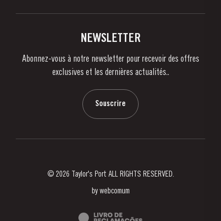
Acheter
Liens
Vignobles Et Domaines
Contactez-nous
NEWSLETTER
À propos de Taylor's
Abonnez-vous à notre newsletter pour recevoir des offres
Nouvelles
exclusives et les dernières actualités..
Blog
Contactez-nous
Souscrire
© 2026 Taylor's Port ALL RIGHTS RESERVED.
by
webcomum