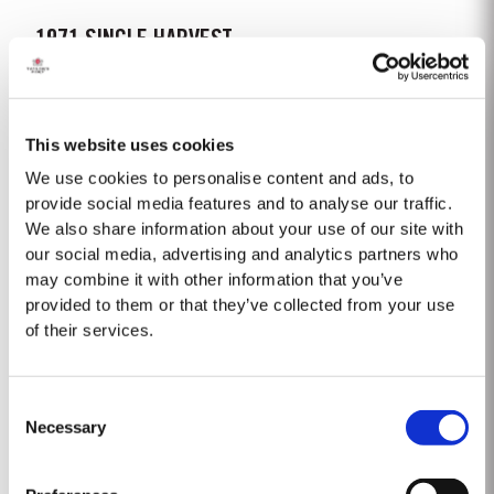
1971 SINGLE HARVEST
Taylor’s, de tous les producteurs, détient l’une des plus importantes
réserves de très vieux Porto vieilli en fût. Ils comprennent une collection de
vins rares d’une seule récolte. Ce sont des Portos d'une seule année qui
This website uses cookies
Lire la suite
vieillissent jusqu'à maturité...
We use cookies to personalise content and ads, to
provide social media features and to analyse our traffic.
We also share information about your use of our site with
1999
our social media, advertising and analytics partners who
Après un millésime 98 pluvieux, l’année 99 commence par un hiver froid et
may combine it with other information that you’ve
sec, avec très peu de pluie. Du coup, le débourrement se fait vers la mi-
provided to them or that they’ve collected from your use
mars, avec deux semaines de retard sur la moyenne. Avril et mai sont très
of their services.
Lire la suite
arrosés, pluies providentielles étant donné...
Consent
1976 SINGLE HARVEST
Necessary
Selection
Taylor's possède l'une des plus vastes réserves de portos très anciens
vieillis en fût de tous les producteurs. Elle comprend une collection de