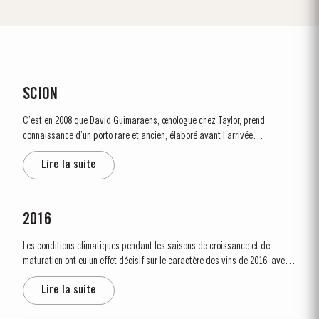
SCION
C’est en 2008 que David Guimaraens, œnologue chez Taylor, prend
connaissance d’un porto rare et ancien, élaboré avant l’arrivée
dévastatrice du phylloxera dans la Vallée du Douro au milieu du 19e siècle.
Lire la suite
Datant d’il y a plus de 150 ans, ce legs précieux appartenait...
2016
Les conditions climatiques pendant les saisons de croissance et de
maturation ont eu un effet décisif sur le caractère des vins de 2016, avec
leur élégance, leur raffinement, leur acidité vive et leurs tanins
Lire la suite
magnifiques. Le printemps a été exceptionnellement humide, avec de
fortes pluies et des...