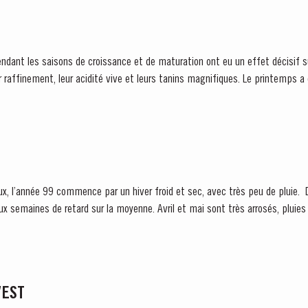
ndant les saisons de croissance et de maturation ont eu un effet décisif su
r raffinement, leur acidité vive et leurs tanins magnifiques. Le printemps 
et des...
née 99 commence par un hiver froid et sec, avec très peu de pluie. Du coup, le débourrement se
ux semaines de retard sur la moyenne. Avril et mai sont très arrosés, pluies 
VEST