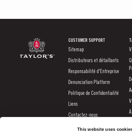
CUSTOMER SUPPORT
T
Sitemap
V
Distributeurs et détaillants
Q
P
Responsabilité d'Entreprise
D
Denunciation Platform
A
Politique de Confidentialité
V
Liens
À
Contactez-nous
N
This website uses cookie