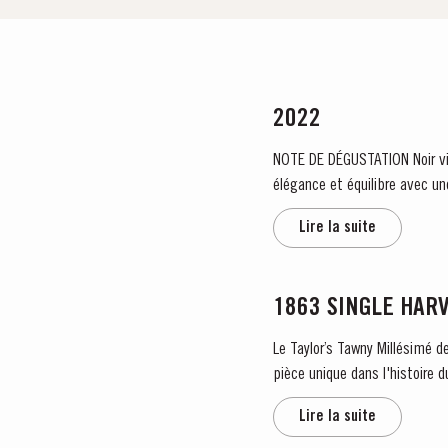
2022
NOTE DE DÉGUSTATION Noir violet foncé avec un bord magenta étroit. Nez exubérant, puissant, frais de cassis et de cerise. Finesse,
élégance et équilibre avec un
Lire la suite
1863 SINGLE HAR
Le Taylor’s Tawny Millésimé d
Lire la suite