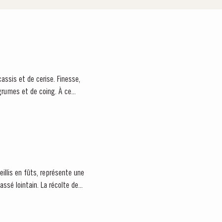
rumes et de coing. À ce...
eillis en fûts, représente une
pièce unique dans l'histoire du vin. Comme une capsule de temps, il offre un aperçu fascinant dans un passé lointain. La récolte de...