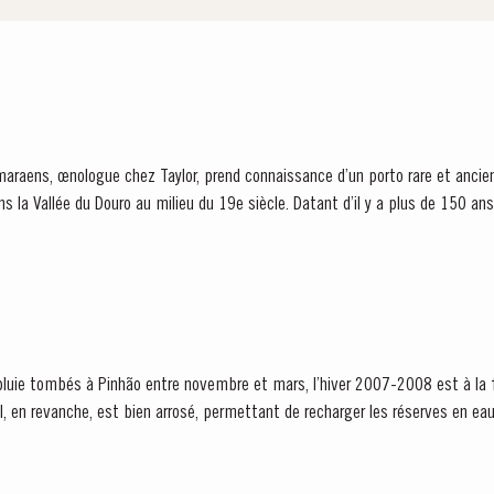
raens, œnologue chez Taylor, prend connaissance d’un porto rare et ancien,
s la Vallée du Douro au milieu du 19e siècle. Datant d’il y a plus de 150 ans
ie tombés à Pinhão entre novembre et mars, l’hiver 2007-2008 est à la fo
il, en revanche, est bien arrosé, permettant de recharger les réserves en ea