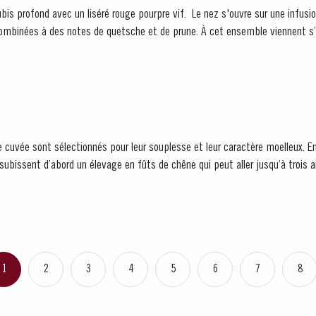
combinées à des notes de quetsche et de prune. À cet ensemble viennent s’
 cuvée sont sélectionnés pour leur souplesse et leur caractère moelleux. E
s subissent d’abord un élevage en fûts de chêne qui peut aller jusqu’à trois 
1
2
3
4
5
6
7
8