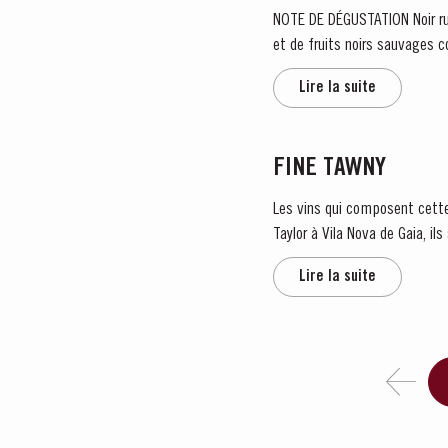
NOTE DE DÉGUSTATION Noir rubis profond avec un liséré rouge pourpre vif. Le nez s'ouvre sur une infusion puissante de baies rouges
et de fruits noirs sauvages 
de tabac...
Lire la suite
FINE TAWNY
Les vins qui composent cette
Taylor à Vila Nova de Gaia, il
Lire la suite