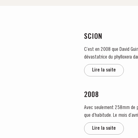
SCION
C’est en 2008 que David Guima
dévastatrice du phylloxera dan
appartenait...
Lire la suite
2008
Avec seulement 258mm de plu
que d’habitude. Le mois d’avr
pluvieux et froid pendant la...
Lire la suite