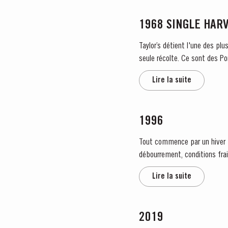
1968 SINGLE HAR
Taylor’s détient l'une des plu
seule récolte. Ce sont des Po
Lire la suite
1996
Tout commence par un hiver tr
débourrement, conditions frai
temps tourne enfin au beau, fa
Lire la suite
2019