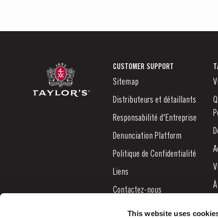
CUSTOMER SUPPORT
T
Sitemap
V
Distributeurs et détaillants
Q
P
Responsabilité d'Entreprise
D
Denunciation Platform
A
Politique de Confidentialité
V
Liens
À
Contactez-nous
N
This website uses cookie