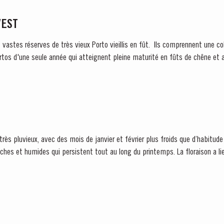
VEST
s vastes réserves de très vieux Porto vieillis en fût. Ils comprennent une co
rtos d'une seule année qui atteignent pleine maturité en fûts de chêne et a
ès pluvieux, avec des mois de janvier et février plus froids que d’habitude 
ches et humides qui persistent tout au long du printemps. La floraison a li
vorisant une jolie sortie...