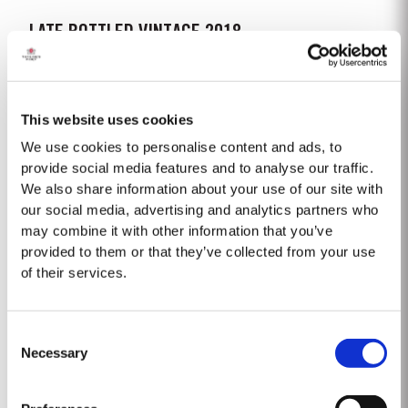
LATE BOTTLED VINTAGE 2018
Taylor’s a été pionnier de la catégorie LBV, développé pour satisfaire la
demande du « prêt à boire » de haute qualité, et en alternative au Porto
Vintage, pour consommation quotidienne. Contrairement au Porto Vintage,
This website uses cookies
Lire la suite
qui est mis en bouteille après deux ans sous...
We use cookies to personalise content and ads, to
provide social media features and to analyse our traffic.
We also share information about your use of our site with
2001
our social media, advertising and analytics partners who
Précipitations exceptionnelles, vastes inondations causant
may combine it with other information that you’ve
d’innombrables dommages : cet hiver 2001 bat tous les records dans la
provided to them or that they’ve collected from your use
vallée du Douro. Ce n’est qu’à partir d’avril que le temps se stabilise.
of their services.
Lire la suite
L’été s’avère pour sa part chaud, mais...
Consent
2015
Necessary
Selection
L'hiver précédant la récolte de 2015 était exceptionnellement sec. Les
précipitations dans les mois d'hiver ne représentaient qu'environ les deux