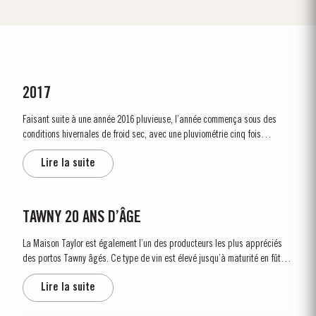
2017
Faisant suite à une année 2016 pluvieuse, l’année commença sous des
conditions hivernales de froid sec, avec une pluviométrie cinq fois
supérieure à la moyenne trentenaire. Le débourrement fut relativement
Lire la suite
précoce: aux alentours du 10 mars. La sécheresse se poursuivit...
TAWNY 20 ANS D’ÂGE
La Maison Taylor est également l’un des producteurs les plus appréciés
des portos Tawny âgés. Ce type de vin est élevé jusqu’à maturité en fûts
de chêne avinés d’une capacité d’environ 630 litres. C’est au cours de ce
Lire la suite
long...