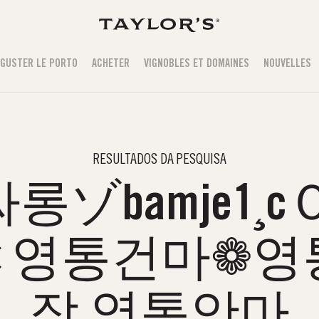
GUSTER LE PORTO
ACHETER
VIGNOBLES ET DOMAINES
NOUVELLES
RESULTADOS DA PESQUISA
ゾbamje1¸
✗영통건마❁영
장 영통안마