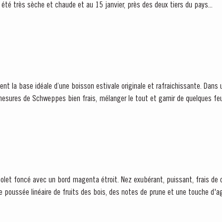
 été très sèche et chaude et au 15 janvier, près des deux tiers du pays...
nt la base idéale d’une boisson estivale originale et rafraichissante. Dans u
esures de Schweppes bien frais, mélanger le tout et garnir de quelques feu
t en 1934 que Taylor...
e poussée linéaire de fruits des bois, des notes de prune et une touche d'ag