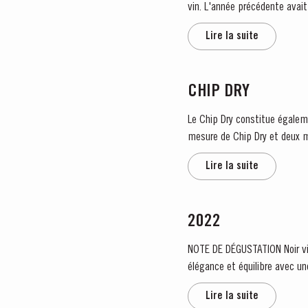
vin. L'année précédente avait
Lire la suite
CHIP DRY
Le Chip Dry constitue égaleme
mesure de Chip Dry et deux m
zeste de citron. C’es
Lire la suite
2022
NOTE DE DÉGUSTATION Noir violet foncé avec un bord magenta étroit. Nez exubérant, puissant, frais de cassis et de cerise. Finesse,
élégance et équilibre avec un
Lire la suite