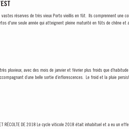
VEST
s vastes réserves de très vieux Porto vieillis en fût. Ils comprennent une co
rtos d'une seule année qui atteignent pleine maturité en fûts de chêne et a
ès pluvieux, avec des mois de janvier et février plus froids que d’habitude
belle sortie d’inflorescences. Le froid et la pluie persistent jusqu’en mai puis
 inhabituel et a eu un effet marqué sur le caractère du