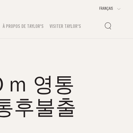
À PROPOS DE TAYLOR'S
VISITER TAYLOR'S
cＯｍ 영통
통후불출