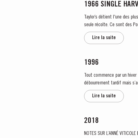
1966 SINGLE HAR
Taylor’s détient l'une des plu
seule récolte. Ce sont des Po
Lire la suite
1996
Tout commence par un hiver tr
débourrement tardif mais s’accompagnant d’une 
s’estompent au profit...
Lire la suite
2018
NOTES SUR L’ANNÉ VITICOLE ET RÉCOLTE DE 2018 Le cycle viticole 2018 était