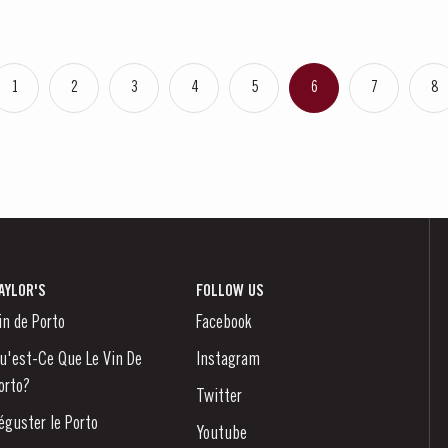
1
2
3
4
5
6
7
8
AYLOR'S
FOLLOW US
in de Porto
Facebook
u'est-Ce Que Le Vin De
Instagram
orto?
Twitter
éguster le Porto
Youtube