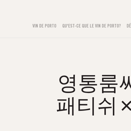
VIN DE PORTO
QU'EST-CE QUE LE VIN DE PORTO?
DÉ
영통룸싸롱
패티쉬