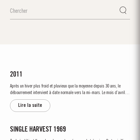
2011
Après un hiver plus froid et pluvieux que la moyenne depuis 30 ans, le
débourrement intervient à date normale vers la mi-mars. Le mois d’avril,
doux et pluvieux, assure un bon démarrage de la végétation, dont la
Lire la suite
croissance se poursuit à un rythme soutenu malgré la quasi absence de...
SINGLE HARVEST 1969