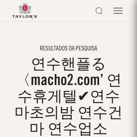
RESULTADOS DA PESQUISA
연수핸플る
〈macho2.com’ 연
수휴게텔✔연수
마초의밤 연수건
마 연수업소