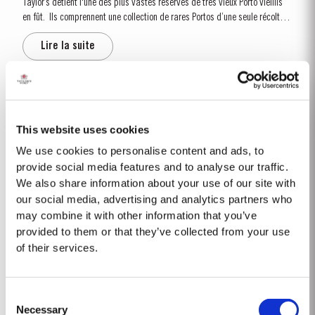
Taylor’s détient l'une des plus vastes réserves de très vieux Porto vieillis
en fût. Ils comprennent une collection de rares Portos d’une seule récolte.
Ce sont des Portos d'une seule année qui atteignent pleine maturité en
Lire la suite
fûts de chêne et affichent...
TAWNY 10 ANS D’ÂGE
Si elle est mieux connue pour ses portos vintage légendaires, la Maison
This website uses cookies
Taylor est également l’un des producteurs les plus appréciés des portos
We use cookies to personalise content and ads, to
Tawny âgés. Ce type de vin est élevé jusqu’à maturité en fûts de chêne
provide social media features and to analyse our traffic.
Lire la suite
avinés d’une...
We also share information about your use of our site with
our social media, advertising and analytics partners who
may combine it with other information that you’ve
GOLDEN AGE 50
provided to them or that they’ve collected from your use
of their services.
Assemblé à partir de rares portos tawnies élevés en fûts de chêne durant
cinq décennies, le Taylor’s Golden Age Tawny Edition Spéciale est proposé
en série limitée pour les collectionneurs de grands crus. Ce porto 50 ans
Lire la suite
Consent
d’âge provient de la partie...
Necessary
Selection