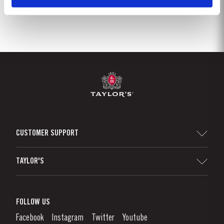
CUSTOMER SUPPORT
Sitemap
TAYLOR'S
Distributeurs et détaillants
Vin de Porto
Responsabilité d'Entreprise
Qu'est-Ce Que Le Vin De Porto?
FOLLOW US
Denunciation Platform
Déguster le Porto
Facebook
Instagram
Twitter
Youtube