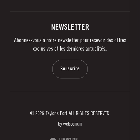
Politique de Confidentialité
Acheter
Liens
Vignobles Et Domaines
Contactez-nous
NEWSLETTER
À propos de Taylor's
Abonnez-vous à notre newsletter pour recevoir des offres
Nouvelles
exclusives et les dernières actualités..
Blog
Contactez-nous
Souscrire
© 2026 Taylor's Port ALL RIGHTS RESERVED.
by
webcomum