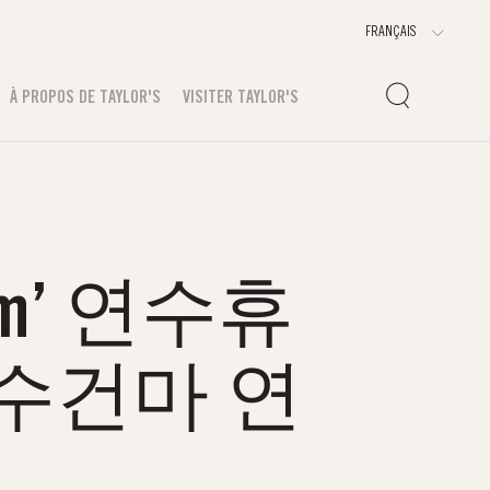
À PROPOS DE TAYLOR'S
VISITER TAYLOR'S
m’ 연수휴
수건마 연