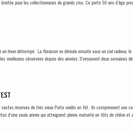
Spéciale est proposé en série limitée pour les collectionneurs de grands cr
un hiver détrempé. La floraison se déroule ensuite sous un ciel radieux, l
ervées depuis des années. S’ensuivent deux semaines début août qui procurent
VEST
s vastes réserves de très vieux Porto vieillis en fût. Ils comprennent une co
rtos d'une seule année qui atteignent pleine maturité en fûts de chêne et a