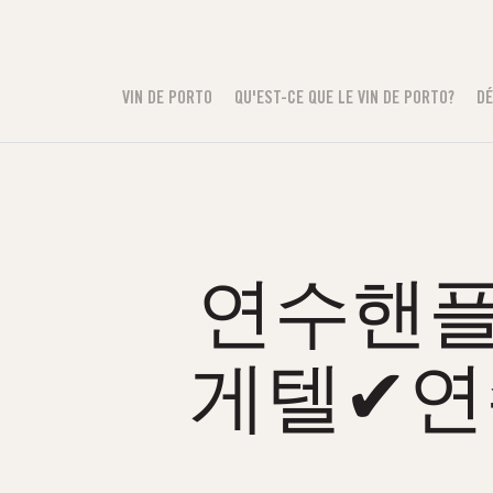
VIN DE PORTO
QU'EST-CE QUE LE VIN DE PORTO?
DÉ
연수핸플る
게텔✔연