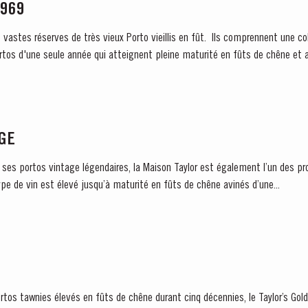
1969
s vastes réserves de très vieux Porto vieillis en fût. Ils comprennent une co
rtos d'une seule année qui atteignent pleine maturité en fûts de chêne et a
ÂGE
 ses portos vintage légendaires, la Maison Taylor est également l’un des pr
e de vin est élevé jusqu’à maturité en fûts de chêne avinés d’une...
S NA TAYLOR'S
rtos tawnies élevés en fûts de chêne durant cinq décennies, le Taylor’s Gol
gellas, disponível todos os dias às 15h. É necessário fazer reserva.