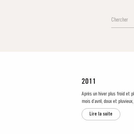
2011
Après un hiver plus froid et 
mois d’avril, doux et pluvieu
la quasi absence de...
Lire la suite