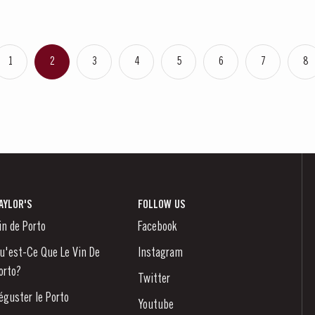
1
2
3
4
5
6
7
8
AYLOR'S
FOLLOW US
in de Porto
Facebook
u'est-Ce Que Le Vin De
Instagram
orto?
Twitter
éguster le Porto
Youtube