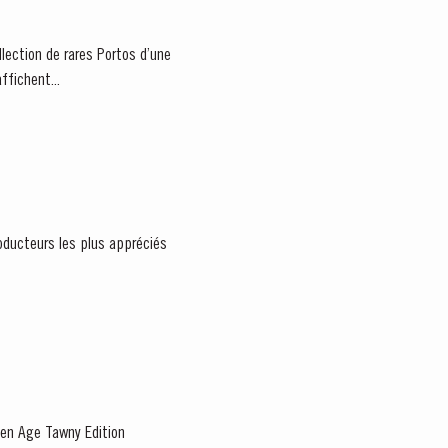
llection de rares Portos d’une
ffichent...
oducteurs les plus appréciés
den Age Tawny Edition