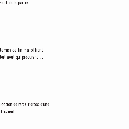
us. Ce porto 50 ans d’âge provient de la partie...
e temps de fin mai offrant
llection de rares Portos d’une
ffichent...