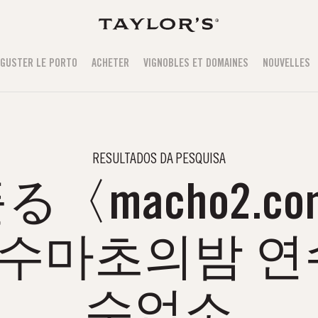
GUSTER LE PORTO
ACHETER
VIGNOBLES ET DOMAINES
NOUVELLES
RESULTADOS DA PESQUISA
〈macho2.co
수마초의밤 연
수업소