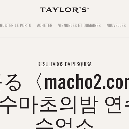
GUSTER LE PORTO
ACHETER
VIGNOBLES ET DOMAINES
NOUVELLES
RESULTADOS DA PESQUISA
〈macho2.co
수마초의밤 연
수업소