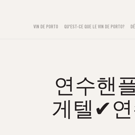
VIN DE PORTO
QU'EST-CE QUE LE VIN DE PORTO?
DÉ
연수핸플る
게텔✔연