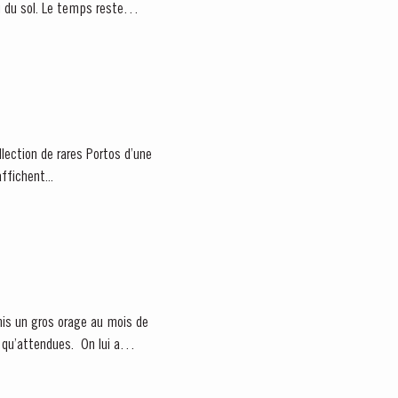
llection de rares Portos d’une
ffichent...
mis un gros orage au mois de
endues. On lui a