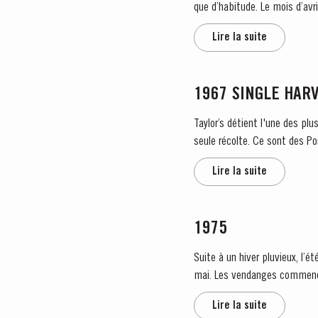
que d’habitude. Le mois d’avril, en revanche, est bien arrosé, permettant de recharger les réserves en eau du sol. Le temps reste
pluvieux et froid pendant la...
Lire la suite
1967 SINGLE HAR
Taylor’s détient l'une des plu
seule récolte. Ce sont des Po
Lire la suite
1975
Suite à un hiver pluvieux, l
mai. Les vendanges commencent
reproché...
Lire la suite