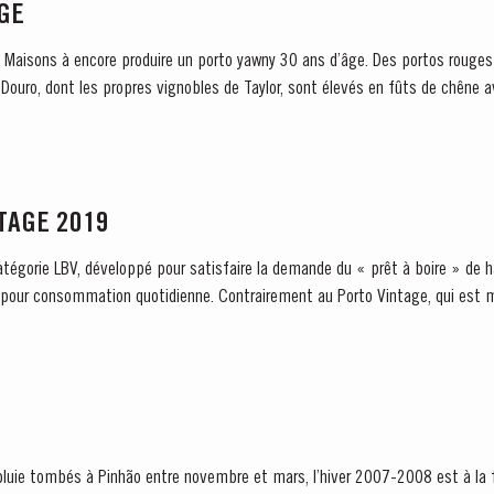
ÂGE
es Maisons à encore produire un porto yawny 30 ans d’âge. Des portos rouges
u Douro, dont les propres vignobles de Taylor, sont élevés en fûts de chêne av
NTAGE 2019
 catégorie LBV, développé pour satisfaire la demande du « prêt à boire » de h
, pour consommation quotidienne. Contrairement au Porto Vintage, qui est m
ie tombés à Pinhão entre novembre et mars, l’hiver 2007-2008 est à la fo