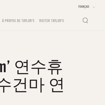
À PROPOS DE TAYLOR'S
VISITER TAYLOR'S
m’ 연수휴
수건마 연