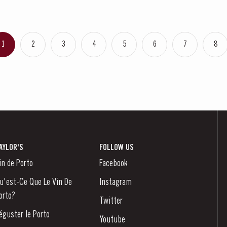
1
2
3
4
5
6
7
8
AYLOR'S
FOLLOW US
in de Porto
Facebook
u'est-Ce Que Le Vin De
Instagram
orto?
Twitter
éguster le Porto
Youtube