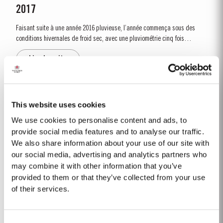
2017
Faisant suite à une année 2016 pluvieuse, l’année commença sous des
conditions hivernales de froid sec, avec une pluviométrie cinq fois
supérieure à la moyenne trentenaire. Le débourrement fut relativement
Lire la suite
précoce: aux alentours du 10 mars. La sécheresse se poursuivit...
TAWNY 20 ANS D’ÂGE
This website uses cookies
La Maison Taylor est également l’un des producteurs les plus appréciés
We use cookies to personalise content and ads, to
des portos Tawny âgés. Ce type de vin est élevé jusqu’à maturité en fûts
provide social media features and to analyse our traffic.
de chêne avinés d’une capacité d’environ 630 litres. C’est au cours de ce
We also share information about your use of our site with
Lire la suite
long...
our social media, advertising and analytics partners who
may combine it with other information that you’ve
provided to them or that they’ve collected from your use
LATE BOTTLED VINTAGE 2018
of their services.
Taylor’s a été pionnier de la catégorie LBV, développé pour satisfaire la
demande du « prêt à boire » de haute qualité, et en alternative au Porto
Consent