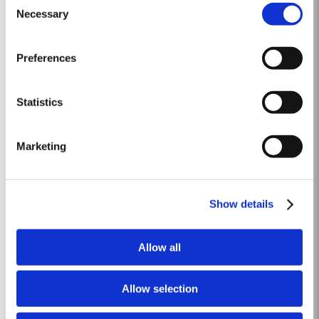
Vintage, pour consommation quotidienne. Contrairement au Porto Vintage,
Necessary
Selection
Lire la suite
qui est mis en bouteille après deux ans sous...
Preferences
2001
Précipitations exceptionnelles, vastes inondations causant
Statistics
d’innombrables dommages : cet hiver 2001 bat tous les records dans la
vallée du Douro. Ce n’est qu’à partir d’avril que le temps se stabilise.
Lire la suite
L’été s’avère pour sa part chaud, mais...
Marketing
2015
Show details
L'hiver précédant la récolte de 2015 était exceptionnellement sec. Les
précipitations dans les mois d'hiver ne représentaient qu'environ les deux
Allow all
tiers de la moyenne de dix ans, mais il y avait heureusement assez de
Lire la suite
précipitations en octobre et en novembre afin de s'assurer que les...
Allow selection