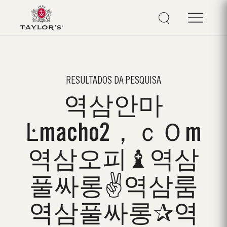
RESULTADOS DA PESQUISA
역삼안마
Ŀmacho2，ｃＯm
역삼오피♝역삼
풀싸롱✌역삼룸
역삼풀싸롱✰역