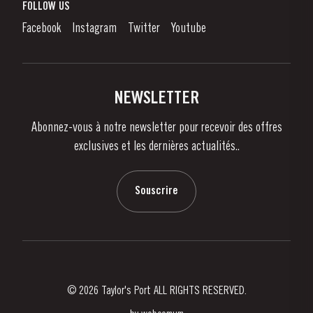
Qu'est-Ce Que Le Vin De Porto?
FOLLOW US
Denunciation Platform
Déguster le Porto
Facebook
Instagram
Twitter
Youtube
Politique de Confidentialité
Acheter
Liens
Vignobles Et Domaines
Contactez-nous
NEWSLETTER
À propos de Taylor's
Abonnez-vous à notre newsletter pour recevoir des offres
Nouvelles
exclusives et les dernières actualités..
Blog
Contactez-nous
Souscrire
© 2026 Taylor's Port ALL RIGHTS RESERVED.