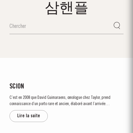
삼핸플
SCION
C’est en 2008 que David Guimaraens, œnologue chez Taylor, prend
connaissance d’un porto rare et ancien, élaboré avant l’arrivée
dévastatrice du phylloxera dans la Vallée du Douro au milieu du 19e siècle.
Lire la suite
Datant d’il y a plus de 150 ans, ce legs précieux appartenait...