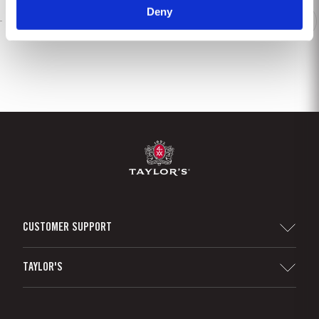
Deny
1
2
3
4
5
6
7
8
CUSTOMER SUPPORT
Sitemap
TAYLOR'S
Distributeurs et détaillants
Vin de Porto
Responsabilité d'Entreprise