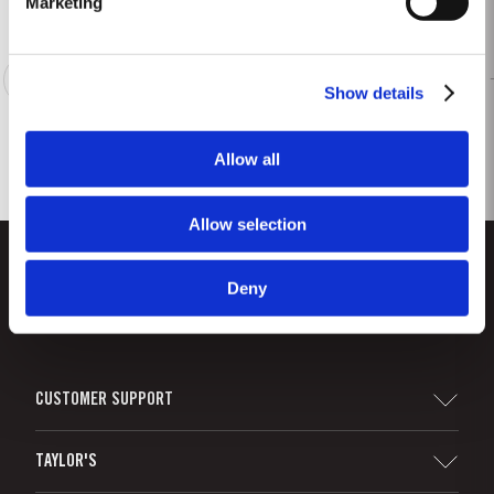
Marketing
1
2
3
4
5
6
7
8
Show details
Allow all
Allow selection
Deny
CUSTOMER SUPPORT
Sitemap
TAYLOR'S
Distributeurs et détaillants