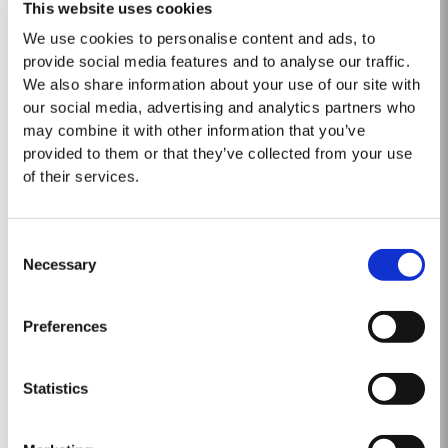
Si elle est mieux connue pour ses portos vintage légendaires, la Maison
This website uses cookies
Taylor est également l’un des producteurs les plus appréciés des portos
We use cookies to personalise content and ads, to
Tawny âgés. Ce type de vin est élevé jusqu’à maturité en fûts de chêne
provide social media features and to analyse our traffic.
Lire la suite
avinés d’une...
We also share information about your use of our site with
our social media, advertising and analytics partners who
may combine it with other information that you’ve
GOLDEN AGE 50
provided to them or that they’ve collected from your use
of their services.
Assemblé à partir de rares portos tawnies élevés en fûts de chêne durant
cinq décennies, le Taylor’s Golden Age Tawny Edition Spéciale est proposé
en série limitée pour les collectionneurs de grands crus. Ce porto 50 ans
Lire la suite
Consent
d’âge provient de la partie...
Necessary
Selection
2003
Preferences
Le millésime 2003 débute par un hiver détrempé. La floraison se déroule
ensuite sous un ciel radieux, le temps de fin mai offrant des conditions
Statistics
idéales, parmi les meilleures observées depuis des années. S’ensuivent
Lire la suite
deux semaines début août qui procurent cette...