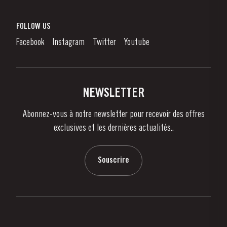
Vin de Porto
Responsabilité d'Entreprise
Qu'est-Ce Que Le Vin De Porto?
FOLLOW US
Denunciation Platform
Déguster le Porto
Facebook
Instagram
Twitter
Youtube
Politique de Confidentialité
Acheter
Liens
Vignobles Et Domaines
Contactez-nous
NEWSLETTER
À propos de Taylor's
Abonnez-vous à notre newsletter pour recevoir des offres
Nouvelles
exclusives et les dernières actualités..
Blog
Contactez-nous
Souscrire