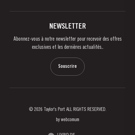
Politique de Confidentialité
Acheter
Liens
Vignobles Et Domaines
Contactez-nous
NEWSLETTER
À propos de Taylor's
Abonnez-vous à notre newsletter pour recevoir des offres
Nouvelles
exclusives et les dernières actualités..
Blog
Contactez-nous
Souscrire
© 2026 Taylor's Port ALL RIGHTS RESERVED.
by
webcomum