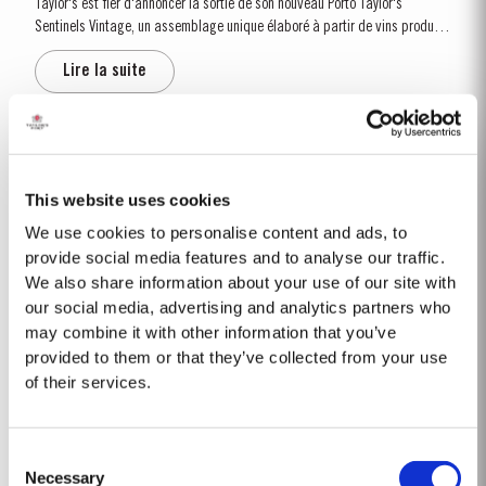
Taylor's est fier d'annoncer la sortie de son nouveau Porto Taylor's
Sentinels Vintage, un assemblage unique élaboré à partir de vins produits
sur les propriétés historiques de Taylor’s dans et autour de la vallée de
Lire la suite
Pinhão. Cette région centrale de la vallée du...
2008
Avec seulement 258mm de pluie tombés à Pinhão entre novembre et mars,
This website uses cookies
l’hiver 2007-2008 est à la fois plus sec et plus froid que d’habitude. Le
We use cookies to personalise content and ads, to
mois d’avril, en revanche, est bien arrosé, permettant de recharger les
provide social media features and to analyse our traffic.
Lire la suite
réserves en eau du sol. Le temps reste pluvieux et froid pendant la...
We also share information about your use of our site with
our social media, advertising and analytics partners who
may combine it with other information that you’ve
1968 SINGLE HARVEST
provided to them or that they’ve collected from your use
of their services.
Taylor’s détient l'une des plus vastes réserves de très vieux Porto vieillis
en fût. Ils comprennent une collection de rares Portos d’une seule récolte.
Ce sont des Portos d'une seule année qui atteignent pleine maturité en
Lire la suite
Consent
fûts de chêne et affichent...
Necessary
Selection