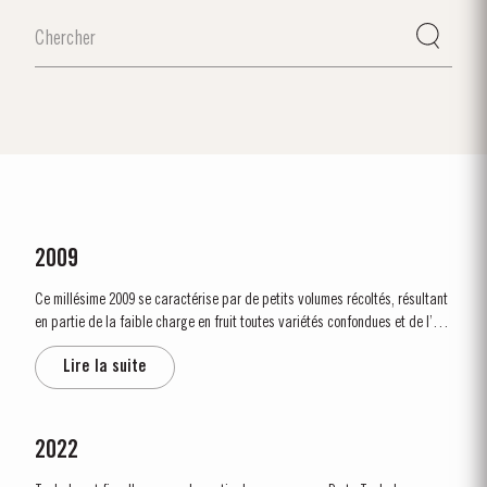
2009
Ce millésime 2009 se caractérise par de petits volumes récoltés, résultant
en partie de la faible charge en fruit toutes variétés confondues et de l’été
très sec. Le débourrement a lieu dès les premiers jours de mars,
Lire la suite
annonçant la...
2022