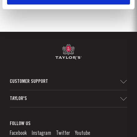
CUSTOMER SUPPORT
Sitemap
TAYLOR'S
Distributeurs et détaillants
Vin de Porto
Responsabilité d'Entreprise
Qu'est-Ce Que Le Vin De Porto?
FOLLOW US
Denunciation Platform
Déguster le Porto
Facebook
Instagram
Twitter
Youtube