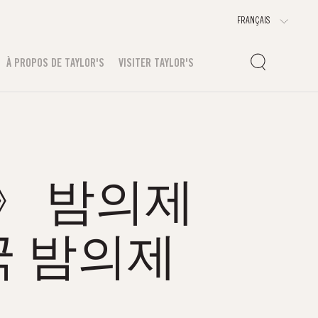
À PROPOS DE TAYLOR'S
VISITER TAYLOR'S
m》 밤의제
 밤의제