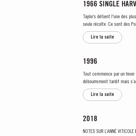
1966 SINGLE HAR
Taylor’s détient l'une des plu
seule récolte. Ce sont des Po
Lire la suite
1996
Tout commence par un hiver tr
débourrement tardif mais s’accompagnant d’une 
s’estompent au profit...
Lire la suite
2018
NOTES SUR L’ANNÉ VITICOLE ET RÉCOLTE DE 2018 Le cycle viticole 2018 était