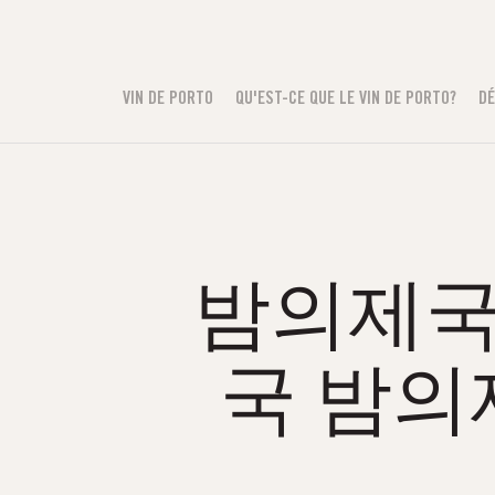
VIN DE PORTO
QU'EST-CE QUE LE VIN DE PORTO?
DÉ
밤의제국н
국 밤