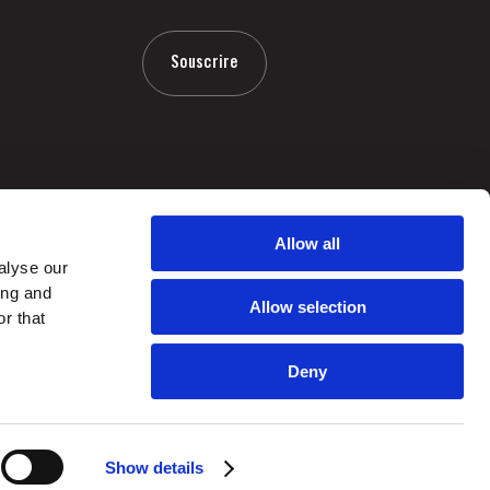
Souscrire
Allow all
alyse our
ing and
Allow selection
r that
Deny
by
webcomum
Show details