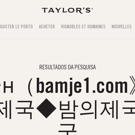
GUSTER LE PORTO
ACHETER
VIGNOBLES ET DOMAINES
NOUVELLES
RESULTADOS DA PESQUISA
（bamje1.co
의제국◆밤의제국
국