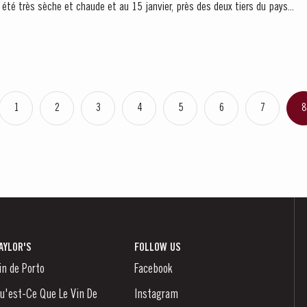
 été très sèche et chaude et au 15 janvier, près des deux tiers du pays...
1
2
3
4
5
6
7
8
AYLOR'S
FOLLOW US
in de Porto
Facebook
u'est-Ce Que Le Vin De
Instagram