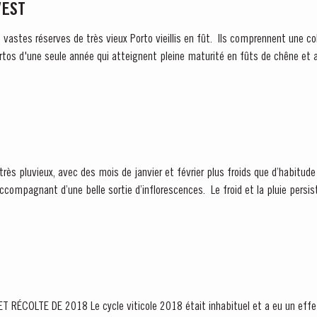
VEST
s vastes réserves de très vieux Porto vieillis en fût. Ils comprennent une co
rtos d'une seule année qui atteignent pleine maturité en fûts de chêne et a
ès pluvieux, avec des mois de janvier et février plus froids que d’habitude
belle sortie d’inflorescences. Le froid et la pluie persistent jusqu’en mai puis
 inhabituel et a eu un effet marqué sur le caractère du