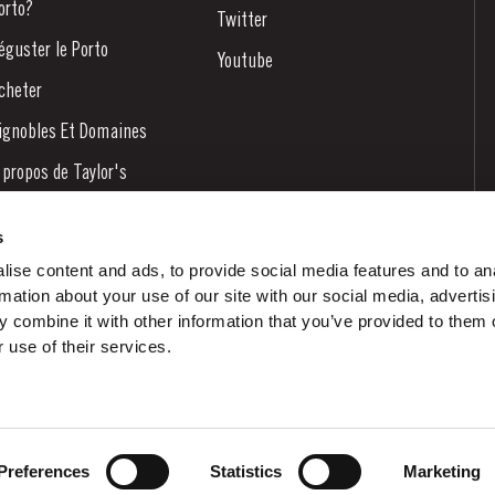
orto?
Twitter
éguster le Porto
Youtube
cheter
ignobles Et Domaines
 propos de Taylor's
ouvelles
s
log
ise content and ads, to provide social media features and to an
rmation about your use of our site with our social media, advertis
ontactez-nous
 combine it with other information that you’ve provided to them o
 use of their services.
Preferences
Statistics
Marketing