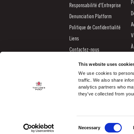
P
Responsabilité d'Entreprise
D
Denunciation Platform
A
Politique de Confidentialité
V
Liens
À
Contactez-nous
N
This website uses cookie
B
We use cookies to personal
traffic. We also share info
C
analytics partners who may
they’ve collected from your
Consent
© 2026 Taylor's Port ALL RIGHTS RESERVED.
Necessary
Selection