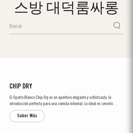
스방 대덕룸싸롱
CHIP DRY
El Oporto Blanco Chip Dry es un aperitivo elegante y sofisticado; la
introducción perfecta para una comida informal. Lo ideal es servirlo
fresco, en una copa de vino de Oporto de tamaño generoso, acompañado
Saber Más
de aceitunas marinadas o de almendras tostadas. El Chip Dry también es
ideal para preparar un...