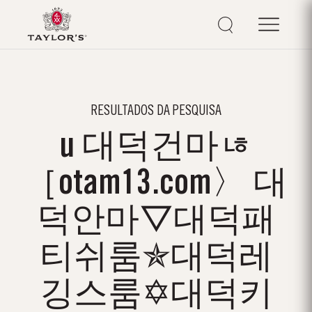
RESULTADOS DA PESQUISA
u 대덕건마ㄶ
［otam13.com〉 대
덕안마▽대덕패
티쉬룸✯대덕레
깅스룸✡대덕키