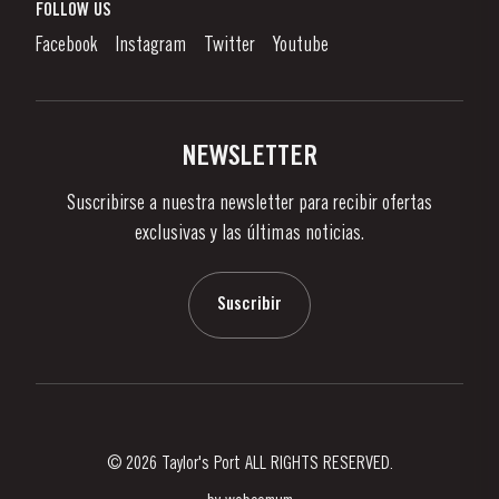
¿Qué Es El Vino De Oporto?
FOLLOW US
Denunciation Platform
Disfrutando el Vino de Oporto
Facebook
Instagram
Twitter
Youtube
Politica de Privacidad
Comprar
Links
Viñas Y Bodegas
Contactos
NEWSLETTER
Sobre Taylor's
Suscribirse a nuestra newsletter para recibir ofertas
Noticias
exclusivas y las últimas noticias.
Blog
Contactos
Suscribir
© 2026 Taylor's Port ALL RIGHTS RESERVED.