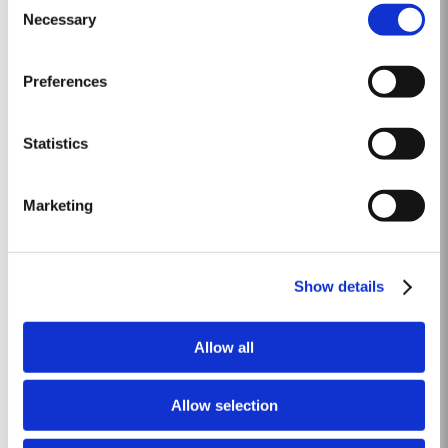
Taylor’s. Es sorprendentemente más joven en su color que el 1960. En
Necessary
Selection
Saber Más
1963, un invierno frío fue seguido por una primavera húmeda. La
temperatura de -4ºC el día...
Preferences
2005
El invierno anterior a la vendimia de 2005 fue extremamente frío y seco,
Statistics
dejando las reservas de agua gravemente agotadas después de un 2004
seco y caluroso. La temporada de crecimiento comenzó más tarde que lo
Saber Más
normal como resultado del frío y de la escasez de agua. Toda la
Marketing
temporada de crecimiento fue...
TAWNY 40 AÑOS
Show details
Taylor's es una de las pocas casas de vino de Oporto que todavía
produce un vino de Oporto Tawny 40 Años. El Tawny 40 Años de Taylor's es
Allow all
producido en cantidades muy pequeñas, utilizando solamente uvas
Saber Más
provenientes de las quintas de propiedad de la empresa. Décadas de
evaporación y de...
Allow selection