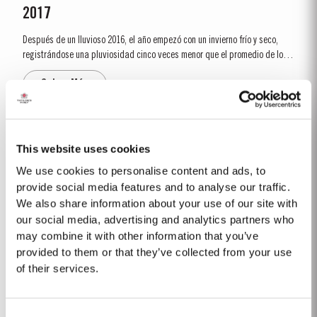
2017
Después de un lluvioso 2016, el año empezó con un invierno frío y seco,
registrándose una pluviosidad cinco veces menor que el promedio de los
últimos treinta años. La brotación ocurrió relativamente temprana,
Saber Más
alrededor del día 10 de marzo. Las condiciones secas que se...
1992
This website uses cookies
El invierno de 1991/92 fue inusualmente seco. Esto continuó hasta la
We use cookies to personalise content and ads, to
primavera con lluvias flacas solo en abril y mayo. Un verano largo y
provide social media features and to analyse our traffic.
caluroso fue interrumpido por unas fuertes lluvias a finales de agosto y
We also share information about your use of our site with
Saber Más
septiembre. Taylor’s comenzó la vendimia una semana más tarde que en
our social media, advertising and analytics partners who
otros lugares del valle y fue...
may combine it with other information that you’ve
provided to them or that they’ve collected from your use
1963
of their services.
Un vintage emblemático y de referencia para muchos de los que han
tenido la suerte de experimentar el vino de Oporto Vintage 1963 de
Consent