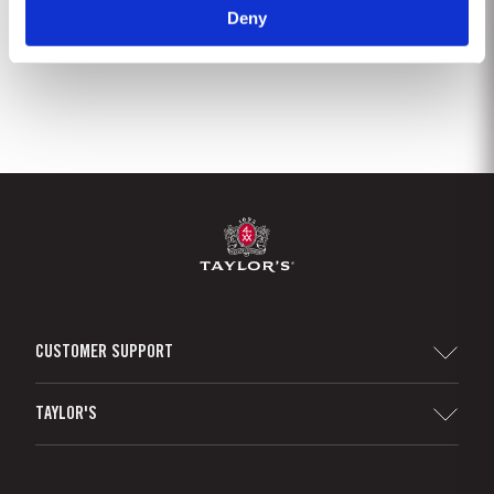
Deny
2
3
4
5
6
7
8
9
CUSTOMER SUPPORT
Sitemap
TAYLOR'S
Distribuidores y minoristas
Vino de Oporto
Responsabilidad Empresarial