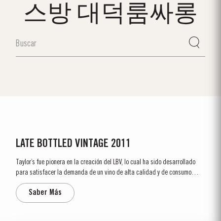
스방 대덕룸싸롱
LATE BOTTLED VINTAGE 2011
Taylor’s fue pionera en la creación del LBV, lo cual ha sido desarrollado
para satisfacer la demanda de un vino de alta calidad y de consumo
inmediato, que fuese una alternativa al vino de Oporto Vintage, para el
Saber Más
consumo diario. Inversamente al vino de Oporto Vintage, que se embotella
después de solamente dos años en...