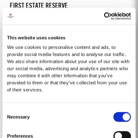
FIRST ESTATE RESERVE
El First Estate Reserve es una excelente introducción al estilo de vinos de
Oporto de Taylor´s que se caracterizan por ser intensamente afrutados,
pero elegantes y bien equilibrados. El First Estate es elaborado a partir de
Saber Más
vinos tintos jóvenes de mucho cuerpo, provenientes de la subregión del
This website uses cookies
Cima Corgo, en el Douro....
We use cookies to personalise content and ads, to
provide social media features and to analyse our traffic.
2022
We also share information about your use of our site with
our social media, advertising and analytics partners who
Taylor's se complace en anunciar el lanzamiento de su nuevo Oporto
may combine it with other information that you’ve
Taylor's Sentinels Vintage, una mezcla única elaborada a partir de vinos
provided to them or that they’ve collected from your use
producidos en las históricas propiedades Taylor's del valle del Pinhão y
of their services.
Saber Más
sus alrededores. Esta región central del valle del Duero es una de las
zonas de mayor...
Consent
1998
Necessary
Selection
La temporada de crecimiento de 1998 empezó siendo extremadamente
húmeda. A un invierno húmero le siguió una primavera fría, pero en mayo
Preferences