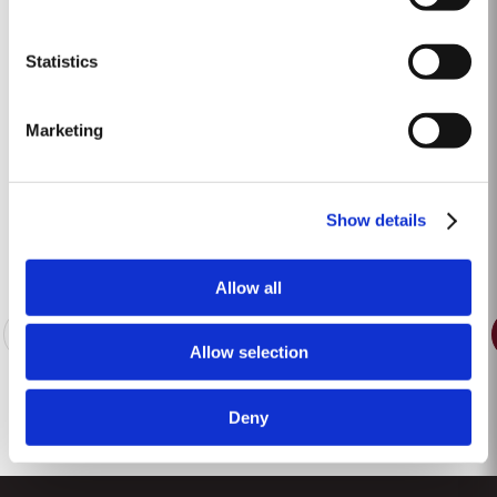
llegó el calor. Los registros apuntan un crecimiento de los pámpanos de 40
Saber Más
cm durante la semana del 8 al 11 de mayo. A pesar del inicio lento de la...
Statistics
1991
Marketing
El invierno de 1990/1991 fue, en general, seco hasta principios de enero,
registrándose a partir de ese momento intensas lluvias hasta el mes de
marzo. Abril también fue húmedo y la floración tuvo lugar en mayo, bajo
Show details
Saber Más
condiciones de tiempo cálido y seco. El verano fue caluroso y seco y la
floración...
Allow all
2
3
4
5
6
7
8
9
Allow selection
Deny