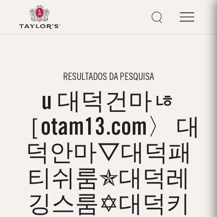
RESULTADOS DA PESQUISA
u 대덕건마ㄶ
［otam13.com〉 대
덕안마▽대덕패
티쉬룸✯대덕레
깅스룸✡대덕키