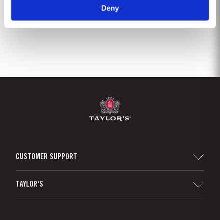
Deny
2
3
4
5
6
7
8
9
CUSTOMER SUPPORT
Sitemap
TAYLOR'S
Distribuidores y minoristas
Vino de Oporto
Responsabilidad Empresarial