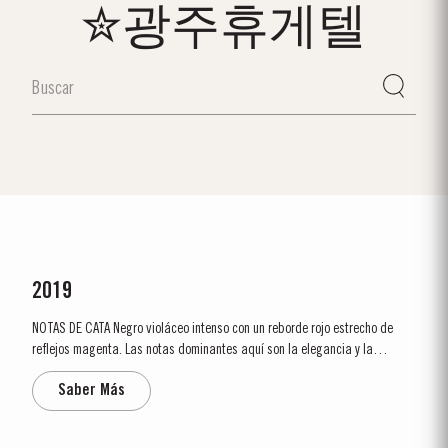
✮광주휴게텔
2019
NOTAS DE CATA Negro violáceo intenso con un reborde rojo estrecho de
reflejos magenta. Las notas dominantes aquí son la elegancia y la
delicadeza. La nariz es pulida y precisa, mostrando fruta muy pura y
Saber Más
brillante con notas predominantes de frambuesa y cereza y un sabor
fresco y atractivo. Rodeando este núcleo refinado de...