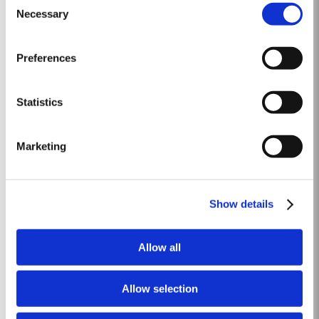
abril húmedo garantizó la reposición de las reservas de agua. La
Necessary
Selection
Saber Más
floración ocurrió bajo condiciones húmedas y...
Preferences
1995
Este es el primer vino de Oporto Vargellas Vinha Velha producido. En la
Statistics
vendimia de 1995 se decidió, excepcionalmente, individualizar las mejores
vides de las parcelas de Vinha Velha y vendimiar sus uvas por separado.
Saber Más
Este vino extraordinario representa la quintaesencia de una de las
Marketing
mejores viñas del mundo. Una primavera...
LATE BOTTLED VINTAGE 2011
Show details
Taylor’s fue pionera en la creación del LBV, lo cual ha sido desarrollado
para satisfacer la demanda de un vino de alta calidad y de consumo
Allow all
inmediato, que fuese una alternativa al vino de Oporto Vintage, para el
Saber Más
consumo diario. Inversamente al vino de Oporto Vintage, que se embotella
después de solamente dos años en...
Allow selection