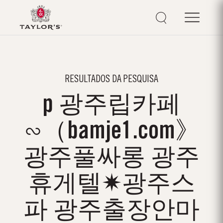
RESULTADOS DA PESQUISA
p 광주립카페
∽（bamje1.com》
광주풀싸롱 광주
휴게텔✷광주스
파 광주출장안마