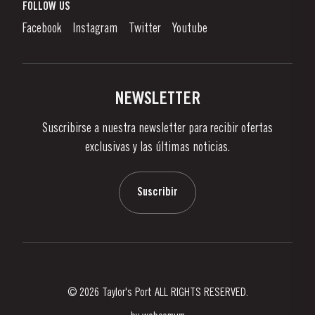
¿Qué Es El Vino De Oporto?
FOLLOW US
Denunciation Platform
Disfrutando el Vino de Oporto
Facebook
Instagram
Twitter
Youtube
Politica de Privacidad
Comprar
Links
Viñas Y Bodegas
Contactos
NEWSLETTER
Sobre Taylor's
Suscribirse a nuestra newsletter para recibir ofertas
Noticias
exclusivas y las últimas noticias.
Blog
Contactos
Suscribir
© 2026 Taylor's Port ALL RIGHTS RESERVED.