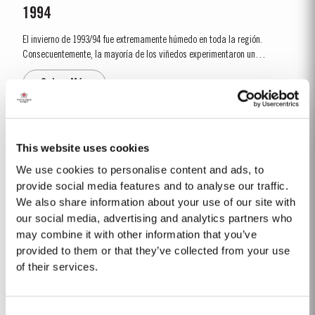
1994
El invierno de 1993/94 fue extremamente húmedo en toda la región.
Consecuentemente, la mayoría de los viñedos experimentaron un
rendimiento muy bajo, con una producción de 75% en comparación con el
Saber Más
promedio de algunas zonas del Douro. A pesar del flaco comienzo, la
temporada de crecimiento fue...
1966
This website uses cookies
El invierno de 1965/6 estuvo muy lluvioso y en general bastante cálido. El
We use cookies to personalise content and ads, to
verano fue muy caluroso y seco, y el mes de mayo ha sido uno de los más
provide social media features and to analyse our traffic.
calientes de la historia. Las viñas estuvieron muy retrasadas hasta que,
We also share information about your use of our site with
Saber Más
en principios de septiembre, unos pocos días de clima extremamente
our social media, advertising and analytics partners who
caluroso desarrollaron...
may combine it with other information that you’ve
provided to them or that they’ve collected from your use
2008
of their services.
El invierno de 2008 fue más seco y más frío que lo normal con solo 258 mm
de precipitación en Pinhão entre noviembre y marzo. Afortunadamente un
Consent