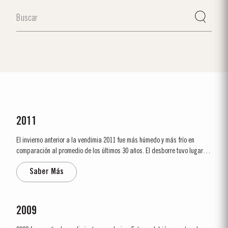
2011
El invierno anterior a la vendimia 2011 fue más húmedo y más frío en
comparación al promedio de los últimos 30 años. El desborre tuvo lugar,
como de costumbre, a mediados de marzo, y el tiempo cálido y las
Saber Más
precipitaciones registradas en abril permitieron un crecimiento vigoroso.
A...
2009