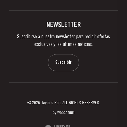
Politica de Privacidad
Comprar
Links
Viñas Y Bodegas
Contactos
NEWSLETTER
Sobre Taylor's
Suscribirse a nuestra newsletter para recibir ofertas
Noticias
exclusivas y las últimas noticias.
Blog
Contactos
Suscribir
© 2026 Taylor's Port ALL RIGHTS RESERVED.
by
webcomum