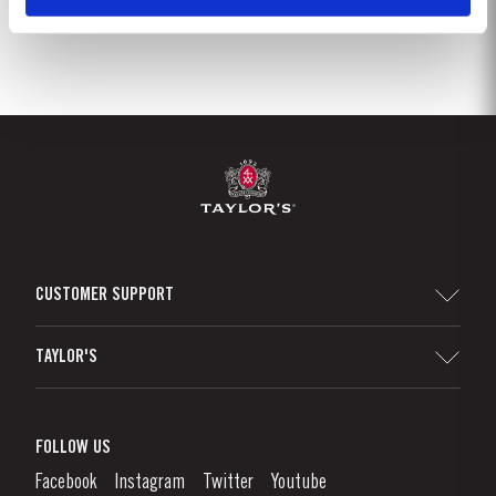
CUSTOMER SUPPORT
Sitemap
TAYLOR'S
Distribuidores y minoristas
Vino de Oporto
Responsabilidad Empresarial
¿Qué Es El Vino De Oporto?
FOLLOW US
Denunciation Platform
Disfrutando el Vino de Oporto
Facebook
Instagram
Twitter
Youtube