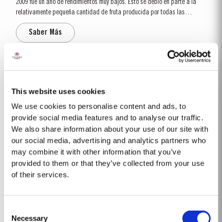
2009 fue un año de rendimientos muy bajos. Esto se debió en parte a la
relativamente pequeña cantidad de fruta producida por todas las
variedades de uva y en parte al verano muy seco. Las principales etapas
Saber Más
del ciclo vitícola tuvieron lugar antes de lo habitual. El desborre ocurrió en
los primeros...
2017
Después de un lluvioso 2016, el año empezó con un invierno frío y seco,
This website uses cookies
registrándose una pluviosidad cinco veces menor que el promedio de los
We use cookies to personalise content and ads, to
últimos treinta años. La brotación ocurrió relativamente temprana,
provide social media features and to analyse our traffic.
Saber Más
alrededor del día 10 de marzo. Las condiciones secas que se...
We also share information about your use of our site with
our social media, advertising and analytics partners who
may combine it with other information that you’ve
1985
provided to them or that they’ve collected from your use
of their services.
El vintage de 1985 fue precedido por un invierno excepcionalmente frío y
húmedo. El desborre tuvo lugar a principios de abril y la floración a finales
de mayo. Todo el verano fue caluroso y la vendimia comenzó el 26 de
Saber Más
Consent
septiembre. Para el final de la vendimia era evidente que el año había...
Necessary
Selection