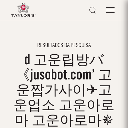
RESULTADOS DA PESQUISA
d 고운립방バ
《jusobot.com’ 고
운짭가사이✈고
운업소 고운아로
마 고운아로마✵