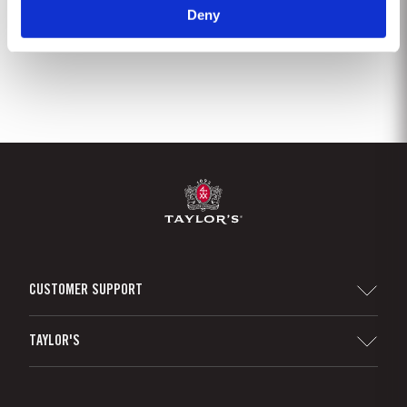
Deny
2
3
4
5
6
7
8
9
CUSTOMER SUPPORT
Sitemap
TAYLOR'S
Distribuidores y minoristas
Vino de Oporto
Responsabilidad Empresarial