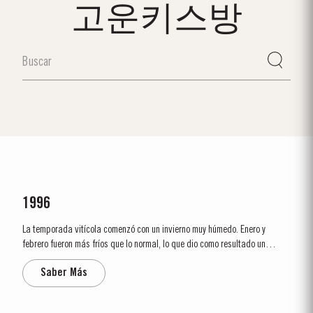
고운키스방
1996
La temporada vitícola comenzó con un invierno muy húmedo. Enero y
febrero fueron más fríos que lo normal, lo que dio como resultado un
desborre tardío. Las condiciones frescas y húmedas continuaron hasta
Saber Más
justo antes de la floración, que tuvo lugar el 25 de mayo. La floración...