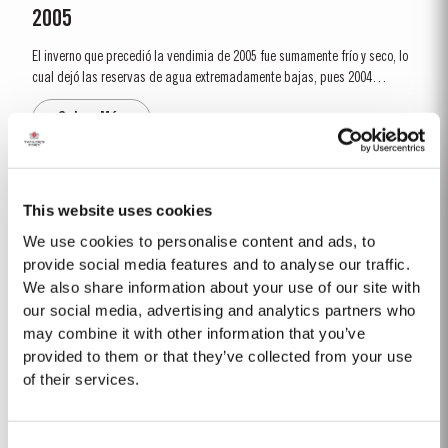
2005
El inverno que precedió la vendimia de 2005 fue sumamente frío y seco, lo
cual dejó las reservas de agua extremadamente bajas, pues 2004
también había sido seco y caluroso. Debido al tiempo frio y a la escasez
Saber Más
de agua, la temporada de crecimiento comenzó más tarde de lo habitual.
Toda la...
TAWNY 20 AÑOS
This website uses cookies
Taylor´s es una de las más respetadas casas productoras de vino de
We use cookies to personalise content and ads, to
Oporto Tawny envejecidos en madera. El Oporto Tawny 20 Años es
provide social media features and to analyse our traffic.
envejecido en barriles de roble envinados que tienen una capacidad de
We also share information about your use of our site with
Saber Más
cerca de 630 litros. En estos barriles, a lo largo de muchos años de
our social media, advertising and analytics partners who
envejecimiento, el vino adquiere gradualmente su...
may combine it with other information that you’ve
provided to them or that they’ve collected from your use
2012
of their services.
La venta del Vintage Quinta de Vargellas 2012 se hará por asignación, la
cual se llevará a cabo en las próximas semanas. Para información de
Consent