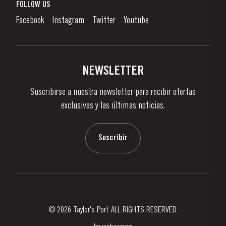
¿Qué Es El Vino De Oporto?
FOLLOW US
Denunciation Platform
Disfrutando el Vino de Oporto
Facebook
Instagram
Twitter
Youtube
Politica de Privacidad
Comprar
Links
Viñas Y Bodegas
Contactos
NEWSLETTER
Sobre Taylor's
Suscribirse a nuestra newsletter para recibir ofertas
Noticias
exclusivas y las últimas noticias.
Blog
Contactos
Suscribir
© 2026 Taylor's Port ALL RIGHTS RESERVED.