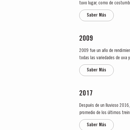
tuvo lugar, como de costumbre
crecimiento vigoroso. A...
Saber Más
2009
2009 fue un año de rendimien
todas las variedades de uva y en parte al verano muy seco. La
habitual. El desborre ocurrió e
Saber Más
2017
Después de un lluvioso 2016,
promedio de los últimos trein
secas que se...
Saber Más