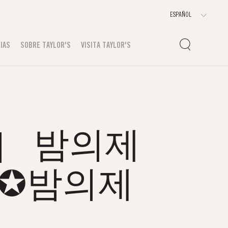
IAS
SOBRE TAYLOR'S
VISITA TAYLOR'S
om］ 밤의제
국✪밤의제