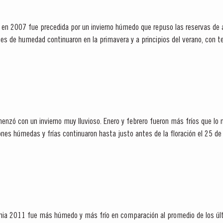
 en 2007 fue precedida por un invierno húmedo que repuso las reservas de
iodos de lluvia. No hubo...
enzó con un invierno muy lluvioso. Enero y febrero fueron más fríos que lo 
día. Las condiciones húmedas y frías continuaron hasta justo antes de la floración el 25
ndimia 2011 fue más húmedo y más frío en comparación al promedio de los úl