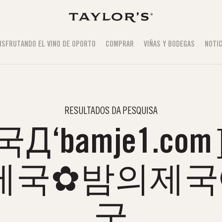
ISFRUTANDO EL VINO DE OPORTO
COMPRAR
VIÑAS Y BODEGAS
NOTIC
RESULTADOS DA PESQUISA
Д‘bamje1.c
제국✿밤의제
국