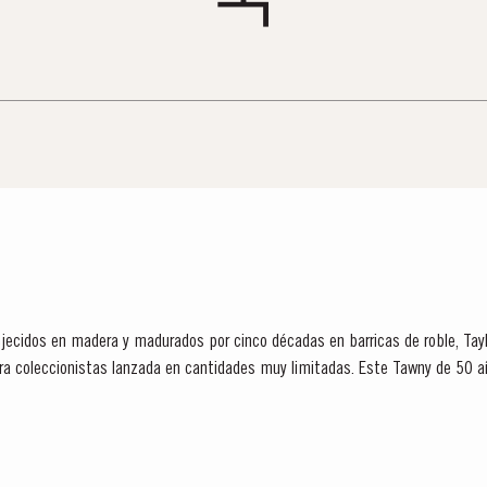
jecidos en madera y madurados por cinco décadas en barricas de roble, Tay
tas lanzada en cantidades muy limitadas. Este Tawny de 50 años se obtuvo en la parte
 donde se encuentran muchos de...