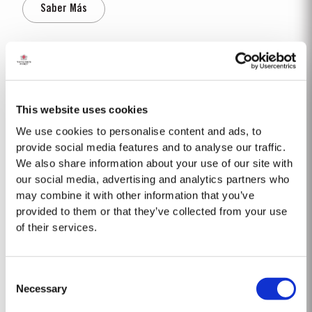
Saber Más
sus alrededores. Esta región central del valle del Duero es una de las
zonas de mayor...
1900-60
1900 Vintage abundante en calidad y en cantidad. Vinos de Oporto
delicados y armoniosos. Casi todos los productores lo han declarado. Una
This website uses cookies
vendimia tardía que empezó el 1 de octubre. Unos pocos días de lluvia
We use cookies to personalise content and ads, to
Saber Más
antecedieron la vendimia, seguidos por buen tiempo durante toda la
provide social media features and to analyse our traffic.
temporada. Color rubí de...
We also share information about your use of our site with
our social media, advertising and analytics partners who
1966 SINGLE HARVEST
may combine it with other information that you’ve
provided to them or that they’ve collected from your use
De todas las casas productoras de vinos de Oporto, Taylor’s es la que
of their services.
tiene una de las mayores y más antiguas reservas de vinos de Oporto
envejecidos en barricas de roble. En estas reservas está incluida una
Saber Más
selección muy exquisita de vinos de Oporto Single Harvest. Estos vinos
provienen de un solo año y...
Consent
Necessary
Selection
1992