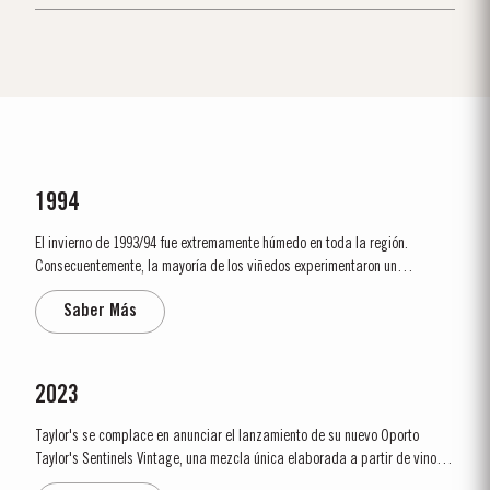
1994
El invierno de 1993/94 fue extremamente húmedo en toda la región.
Consecuentemente, la mayoría de los viñedos experimentaron un
rendimiento muy bajo, con una producción de 75% en comparación con el
Saber Más
promedio de algunas zonas del Douro. A pesar del flaco comienzo, la
temporada de crecimiento fue...
2023
Taylor's se complace en anunciar el lanzamiento de su nuevo Oporto
Taylor's Sentinels Vintage, una mezcla única elaborada a partir de vinos
producidos en las históricas propiedades Taylor's del valle del Pinhão y