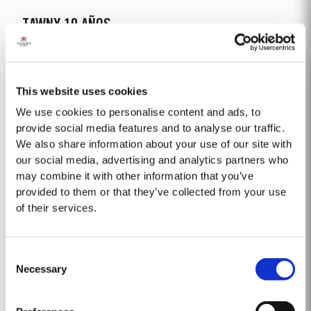
TAWNY 10 AÑOS
A pesar de ser más conocida por sus legendarios vinos de Oporto Vintage,
Taylor's es también una de las más respetadas casas productoras de
vino de Oporto Tawny 10 Años. Este tipo de vino de Oporto es envejecido
This website uses cookies
Saber Más
en barriles de roble envinados que tienen una capacidad de cerca de 630
litros. En estos barriles, a...
We use cookies to personalise content and ads, to
provide social media features and to analyse our traffic.
We also share information about your use of our site with
1964 SINGLE HARVEST
our social media, advertising and analytics partners who
Taylor’s posee una de las más grandes reservas de vino de Oporto
may combine it with other information that you’ve
antiguo envejecido en barrica. Esta reserva incluye una colección
provided to them or that they’ve collected from your use
exclusiva y única de vinos de Oporto Single Harvest, los cuales son vinos
of their services.
Saber Más
de Oporto de un mismo año que envejecen hasta su plena madurez en
barricas de roble y que presentan el...
Consent
SCION
Necessary
Selection
En 2008, el enólogo de Taylor’s, David Guimaraens, supo de la existencia
de un extraordinario y muy antiguo vino de Oporto envejecido en barril que