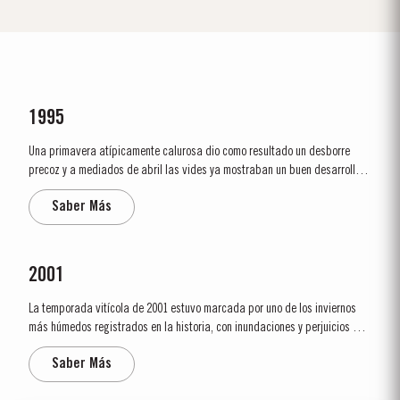
1995
Una primavera atípicamente calurosa dio como resultado un desborre
precoz y a mediados de abril las vides ya mostraban un buen desarrollo.
En mayo, las condiciones para la floración fueron casi perfectas. El
Saber Más
principio del verano fue fresco, pero en agosto las temperaturas fueron
muy altas. La vendimia comenzó en Vargellas...
2001
La temporada vitícola de 2001 estuvo marcada por uno de los inviernos
más húmedos registrados en la historia, con inundaciones y perjuicios en
toda la región del Douro. A partir de abril el tiempo fue más estable.
Saber Más
Durante el verano se registraron temperaturas moderadamente altas, con
una brisa continua que...