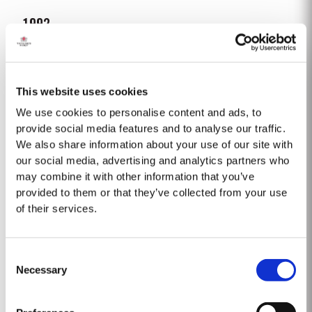
1992
El invierno de 1991/92 fue inusualmente seco. Esto continuó hasta la
primavera con lluvias flacas solo en abril y mayo. Un verano largo y
caluroso fue interrumpido por unas fuertes lluvias a finales de agosto y
This website uses cookies
Saber Más
septiembre. Taylor’s comenzó la vendimia una semana más tarde que en
otros lugares del valle y fue...
We use cookies to personalise content and ads, to
provide social media features and to analyse our traffic.
We also share information about your use of our site with
1963
our social media, advertising and analytics partners who
Un vintage emblemático y de referencia para muchos de los que han
may combine it with other information that you’ve
tenido la suerte de experimentar el vino de Oporto Vintage 1963 de
provided to them or that they’ve collected from your use
Taylor’s. Es sorprendentemente más joven en su color que el 1960. En
of their services.
Saber Más
1963, un invierno frío fue seguido por una primavera húmeda. La
temperatura de -4ºC el día...
Consent
2005
Necessary
Selection
El invierno anterior a la vendimia de 2005 fue extremamente frío y seco,
dejando las reservas de agua gravemente agotadas después de un 2004