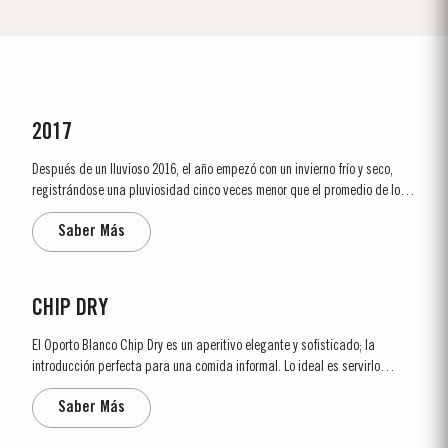
2017
Después de un lluvioso 2016, el año empezó con un invierno frío y seco,
registrándose una pluviosidad cinco veces menor que el promedio de los
últimos treinta años. La brotación ocurrió relativamente temprana,
Saber Más
alrededor del día 10 de marzo. Las condiciones secas que se...
CHIP DRY
El Oporto Blanco Chip Dry es un aperitivo elegante y sofisticado; la
introducción perfecta para una comida informal. Lo ideal es servirlo
fresco, en una copa de vino de Oporto de tamaño generoso, acompañado
Saber Más
de aceitunas marinadas o de almendras tostadas. El Chip Dry también es
ideal para preparar un...