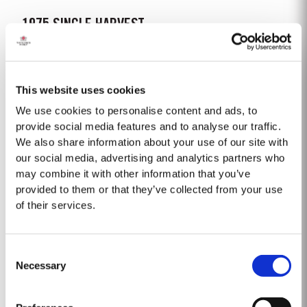
1975 SINGLE HARVEST
Taylor's se enorgullece de presentar el Oporto Single Harvest 1975, la
última incorporación a nuestra prestigiosa colección de Oportos Single
Harvest de 50 años. Envejecido en barricas de roble durante cinco
This website uses cookies
Saber Más
décadas, esta edición limitada encarna el compromiso de Taylor's con la
excelencia, la...
We use cookies to personalise content and ads, to
provide social media features and to analyse our traffic.
We also share information about your use of our site with
1995
our social media, advertising and analytics partners who
Una primavera atípicamente calurosa dio como resultado un desborre
may combine it with other information that you’ve
precoz y a mediados de abril las vides ya mostraban un buen desarrollo.
provided to them or that they’ve collected from your use
En mayo, las condiciones para la floración fueron casi perfectas. El
of their services.
Saber Más
principio del verano fue fresco, pero en agosto las temperaturas fueron
muy altas. La vendimia comenzó en Vargellas...
Consent
2001
Necessary
Selection
La temporada vitícola de 2001 estuvo marcada por uno de los inviernos
más húmedos registrados en la historia, con inundaciones y perjuicios en