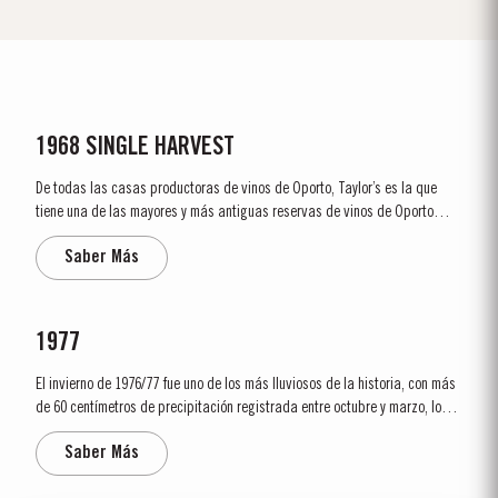
1968 SINGLE HARVEST
De todas las casas productoras de vinos de Oporto, Taylor’s es la que
tiene una de las mayores y más antiguas reservas de vinos de Oporto
envejecidos en barricas de roble. En estas reservas está incluida una
Saber Más
selección muy exquisita de vinos de Oporto Single Harvest. Estos vinos
provienen de un solo año y...
1977
El invierno de 1976/77 fue uno de los más lluviosos de la historia, con más
de 60 centímetros de precipitación registrada entre octubre y marzo, lo
que hizo que, después de tres años de sequía, la lluvia fuera muy
Saber Más
bienvenida. La vendimia comenzó el 28 de septiembre en condiciones de
calor...