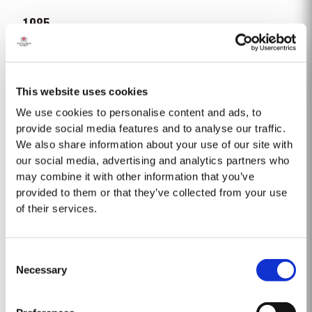
1985
El vintage de 1985 fue precedido por un invierno excepcionalmente frío y
húmedo. El desborre tuvo lugar a principios de abril y la floración a finales
de mayo. Todo el verano fue caluroso y la vendimia comenzó el 26 de
This website uses cookies
Saber Más
septiembre. Para el final de la vendimia era evidente que el año había...
We use cookies to personalise content and ads, to
provide social media features and to analyse our traffic.
We also share information about your use of our site with
1976 SINGLE HARVEST
our social media, advertising and analytics partners who
Taylor's posee una de las reservas más extensas de oporto añejo
may combine it with other information that you’ve
envejecido en barrica de cualquier productor. Entre ellas se incluye una
provided to them or that they’ve collected from your use
colección de raros Single Harvest. Se trata de oportos de un solo año que
of their services.
Saber Más
envejecen hasta alcanzar su plena madurez en barricas de roble curadas
y que muestran el año de...
Consent
1900-60
Necessary
Selection
1900 Vintage abundante en calidad y en cantidad. Vinos de Oporto
delicados y armoniosos. Casi todos los productores lo han declarado. Una