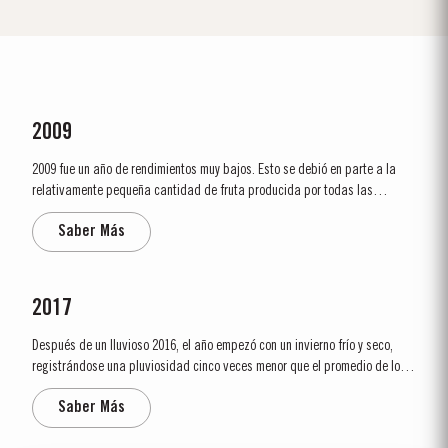
2009
2009 fue un año de rendimientos muy bajos. Esto se debió en parte a la
relativamente pequeña cantidad de fruta producida por todas las
variedades de uva y en parte al verano muy seco. Las principales etapas
Saber Más
del ciclo vitícola tuvieron lugar antes de lo habitual. El desborre ocurrió en
los primeros...
2017
Después de un lluvioso 2016, el año empezó con un invierno frío y seco,
registrándose una pluviosidad cinco veces menor que el promedio de los
últimos treinta años. La brotación ocurrió relativamente temprana,
Saber Más
alrededor del día 10 de marzo. Las condiciones secas que se...