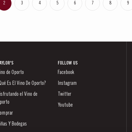
2
3
4
5
6
7
8
9
AYLOR'S
FOLLOW US
ino de Oporto
Facebook
Qué Es El Vino De Oporto?
Instagram
isfrutando el Vino de
Twitter
porto
Youtube
omprar
iñas Y Bodegas