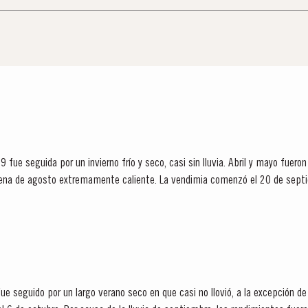
ue seguida por un invierno frío y seco, casi sin lluvia. Abril y mayo fueron
cena de agosto extremamente caliente. La vendimia comenzó el 20 de septi
rpo con color intenso y...
fue seguido por un largo verano seco en que casi no llovió, a la excepción 