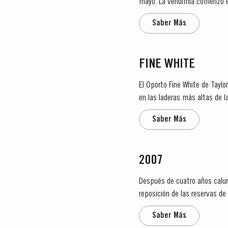
mayo. La vendimia comenzó el
que lo esperado. E
Saber Más
FINE WHITE
El Oporto Fine White de Taylo
en las laderas más altas de l
Folgasão, Gouveio, Viosinho y..
Saber Más
2007
Después de cuatro años calur
reposición de las reservas de
del verano. Las temperaturas.
Saber Más