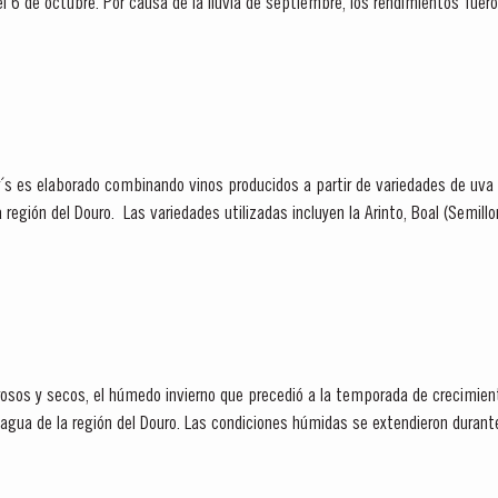
 6 de octubre. Por causa de la lluvia de septiembre, los rendimientos fue
l mejor de los vinos de Oporto...
r´s es elaborado combinando vinos producidos a partir de variedades de uva
a región del Douro. Las variedades utilizadas incluyen la Arinto, Boal (Semil
.
osos y secos, el húmedo invierno que precedió a la temporada de crecimien
 agua de la región del Douro. Las condiciones húmidas se extendieron durante
..