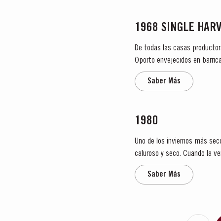
1968 SINGLE HAR
De todas las casas productor
Oporto envejecidos en barrica
Harvest. Estos vinos provienen
Saber Más
1980
Uno de los inviernos más seco
caluroso y seco. Cuando la v
fueron excelentes durante to
Saber Más