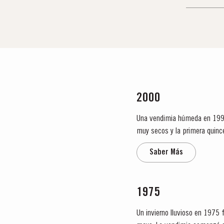
2000
Una vendimia húmeda en 1999 f
muy secos y la primera quin
fueron grandes y de mucho cue
Saber Más
1975
Un invierno lluvioso en 1975 