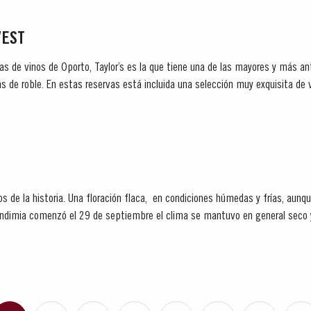
VEST
as de vinos de Oporto, Taylor’s es la que tiene una de las mayores y más an
s de roble. En estas reservas está incluida una selección muy exquisita de 
 de un solo año y...
s de la historia. Una floración flaca, en condiciones húmedas y frías, aunq
endimia comenzó el 29 de septiembre el clima se mantuvo en general seco 
da la temporada de...