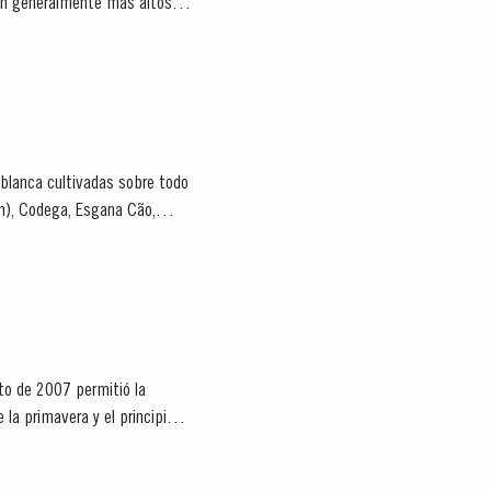
ron generalmente más altos
 blanca cultivadas sobre todo
lon), Codega, Esgana Cão,
to de 2007 permitió la
 la primavera y el principio