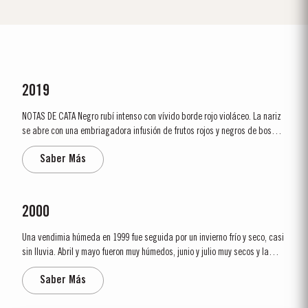
2019
NOTAS DE CATA Negro rubí intenso con vívido borde rojo violáceo. La nariz
se abre con una embriagadora infusión de frutos rojos y negros de bosque
mezclados con notas de ciruela damascena. A esto pronto se suman
Saber Más
discretas notas de tabaco especiado, aromas de hierbas silvestres:
menta, bálsamo y resina con...
2000
Una vendimia húmeda en 1999 fue seguida por un invierno frío y seco, casi
sin lluvia. Abril y mayo fueron muy húmedos, junio y julio muy secos y la
primera quincena de agosto extremamente caliente. La vendimia comenzó
Saber Más
el 20 de septiembre. Los vinos resultantes fueron grandes y de mucho
cuerpo con color intenso y...