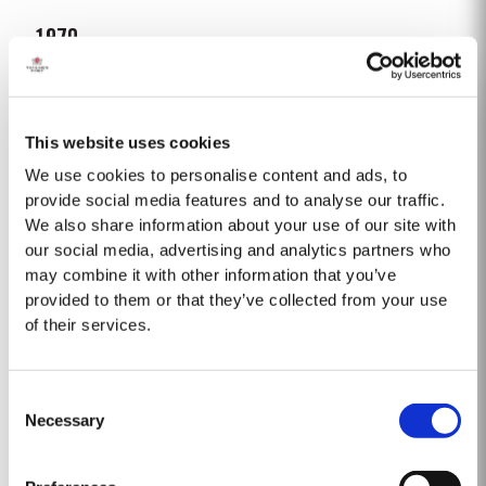
1970
La precipitación en el invierno fue ligeramente superior a la media,
seguida por una primavera muy seca y por más lluvia en junio. De julio a
octubre casi no llovió y la vendimia que comenzó el 21 de septiembre se
This website uses cookies
Saber Más
realizó en condiciones ideales. También fue el año en que Alistair...
We use cookies to personalise content and ads, to
provide social media features and to analyse our traffic.
We also share information about your use of our site with
FINE WHITE
our social media, advertising and analytics partners who
El Oporto Fine White de Taylor´s es elaborado combinando vinos
may combine it with other information that you’ve
producidos a partir de variedades de uva blanca cultivadas sobre todo
provided to them or that they’ve collected from your use
en las laderas más altas de la región del Douro. Las variedades
of their services.
Saber Más
utilizadas incluyen la Arinto, Boal (Semillon), Codega, Esgana Cão,
Folgasão, Gouveio, Viosinho y...
Consent
1997
Necessary
Selection
Después de las nevadas registradas el 7 de enero, el invierno y la
primavera de 1997 fueron cálidos y secos. Temperaturas más altas que lo