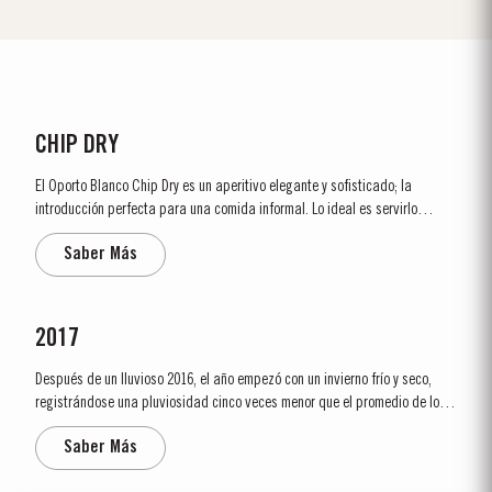
CHIP DRY
El Oporto Blanco Chip Dry es un aperitivo elegante y sofisticado; la
introducción perfecta para una comida informal. Lo ideal es servirlo
fresco, en una copa de vino de Oporto de tamaño generoso, acompañado
Saber Más
de aceitunas marinadas o de almendras tostadas. El Chip Dry también es
ideal para preparar un...
2017
Después de un lluvioso 2016, el año empezó con un invierno frío y seco,
registrándose una pluviosidad cinco veces menor que el promedio de los
últimos treinta años. La brotación ocurrió relativamente temprana,
Saber Más
alrededor del día 10 de marzo. Las condiciones secas que se...