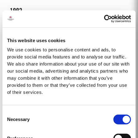
1992
El invierno de 1991/92 fue inusualmente seco. Esto continuó hasta la
primavera con lluvias flacas solo en abril y mayo. Un verano largo y
caluroso fue interrumpido por unas fuertes lluvias a finales de agosto y
This website uses cookies
Saber Más
septiembre. Taylor’s comenzó la vendimia una semana más tarde que en
otros lugares del valle y fue...
We use cookies to personalise content and ads, to
provide social media features and to analyse our traffic.
We also share information about your use of our site with
1963
our social media, advertising and analytics partners who
Un vintage emblemático y de referencia para muchos de los que han
may combine it with other information that you’ve
tenido la suerte de experimentar el vino de Oporto Vintage 1963 de
provided to them or that they’ve collected from your use
Taylor’s. Es sorprendentemente más joven en su color que el 1960. En
of their services.
Saber Más
1963, un invierno frío fue seguido por una primavera húmeda. La
temperatura de -4ºC el día...
Consent
2005
Necessary
Selection
El invierno anterior a la vendimia de 2005 fue extremamente frío y seco,
dejando las reservas de agua gravemente agotadas después de un 2004