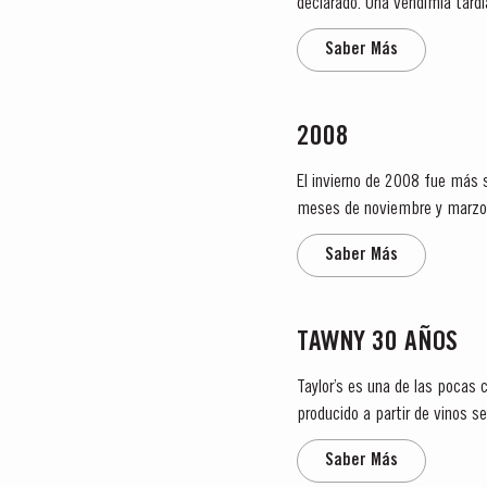
declarado. Una vendimia tard
Saber Más
2008
El invierno de 2008 fue más s
meses de noviembre y marzo. Afortunadamente, abril fue un mes húmedo, lo cual permitió la suficiente reposición de las re
subterráneas de...
Saber Más
TAWNY 30 AÑOS
Taylor’s es una de las pocas
producido a partir de vinos s
quintas de propiedad de la em
Saber Más