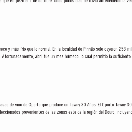
ía que empezó el 1 de octubre. Unos pocos días de lluvia antecedieron la v
tiempo durante toda la temporada. Color rubí de...
eco y más frío que lo normal. En la localidad de Pinhão solo cayeron 258 mil
servas
 casas de vino de Oporto que produce un Tawny 30 Años. El Oporto Tawny 30
eleccionados provenientes de las zonas este de la región del Douro, incluye
presa. Estos vinos son...