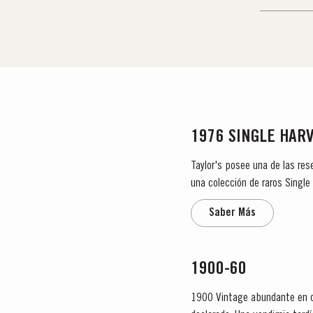
1976 SINGLE HAR
Taylor's posee una de las res
una colección de raros Singl
de roble curadas y que muestr
Saber Más
1900-60
1900 Vintage abundante en ca