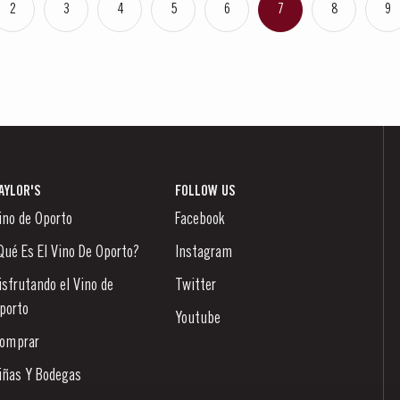
2
3
4
5
6
7
8
9
AYLOR'S
FOLLOW US
ino de Oporto
Facebook
Qué Es El Vino De Oporto?
Instagram
isfrutando el Vino de
Twitter
porto
Youtube
omprar
iñas Y Bodegas