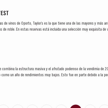
VEST
as de vinos de Oporto, Taylor’s es la que tiene una de las mayores y más an
s de roble. En estas reservas está incluida una selección muy exquisita de 
 de un solo año y...
 combina la estructura masiva y el afrutado poderoso de la vendimia de 200
o como un año de rendimientos muy bajos. Esto fue en parte debido a la pe
orada de...