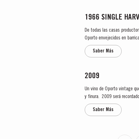
1966 SINGLE HAR
De todas las casas productor
Oporto envejecidos en barrica
Harvest. Estos vinos provienen
Saber Más
2009
Un vino de Oporto vintage que
y finura. 2009 será recordad
también al efecto de la temp
Saber Más