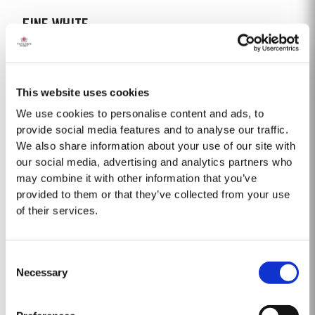
FINE WHITE
El Oporto Fine White de Taylor´s es elaborado combinando vinos
producidos a partir de variedades de uva blanca cultivadas sobre todo
en las laderas más altas de la región del Douro. Las variedades
This website uses cookies
Saber Más
utilizadas incluyen la Arinto, Boal (Semillon), Codega, Esgana Cão,
Folgasão, Gouveio, Viosinho y...
We use cookies to personalise content and ads, to
provide social media features and to analyse our traffic.
We also share information about your use of our site with
1997
our social media, advertising and analytics partners who
Después de las nevadas registradas el 7 de enero, el invierno y la
may combine it with other information that you’ve
primavera de 1997 fueron cálidos y secos. Temperaturas más altas que lo
provided to them or that they’ve collected from your use
normal ocasionaron un desborre precoz y el cuajado de la fruta en todas
of their services.
Saber Más
las viñas fue bueno. El tiempo durante la vendimia fue extremadamente
caluroso. Como resultado, las...
Consent
1968 SINGLE HARVEST
Necessary
Selection
De todas las casas productoras de vinos de Oporto, Taylor’s es la que
tiene una de las mayores y más antiguas reservas de vinos de Oporto