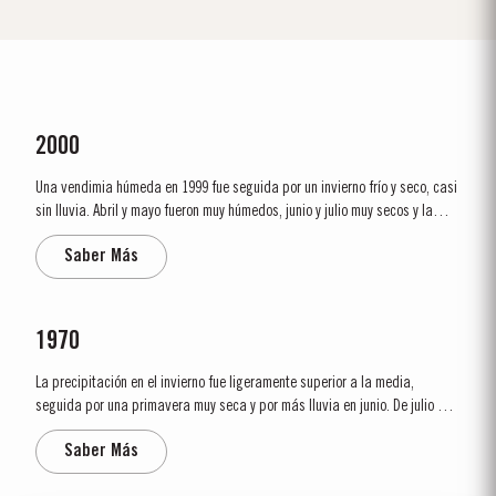
2000
Una vendimia húmeda en 1999 fue seguida por un invierno frío y seco, casi
sin lluvia. Abril y mayo fueron muy húmedos, junio y julio muy secos y la
primera quincena de agosto extremamente caliente. La vendimia comenzó
Saber Más
el 20 de septiembre. Los vinos resultantes fueron grandes y de mucho
cuerpo con color intenso y...
1970
La precipitación en el invierno fue ligeramente superior a la media,
seguida por una primavera muy seca y por más lluvia en junio. De julio a
octubre casi no llovió y la vendimia que comenzó el 21 de septiembre se
Saber Más
realizó en condiciones ideales. También fue el año en que Alistair...